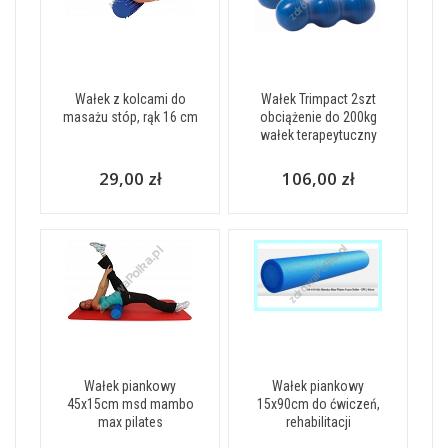
Wałek z kolcami do
Wałek Trimpact 2szt
masażu stóp, rąk 16 cm
obciążenie do 200kg
wałek terapeytuczny
29,00 zł
106,00 zł
Wałek piankowy
Wałek piankowy
45x15cm msd mambo
15x90cm do ćwiczeń,
max pilates
rehabilitacji