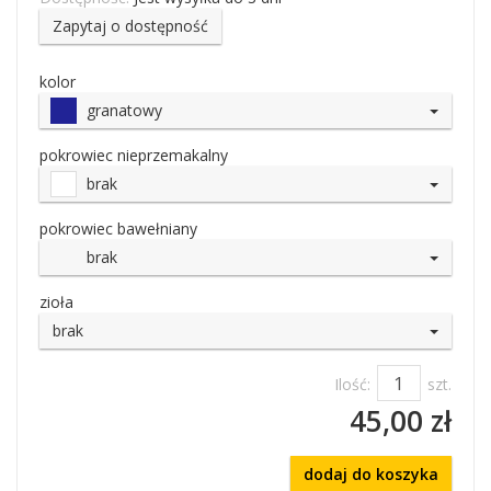
Zapytaj o dostępność
kolor
granatowy
pokrowiec nieprzemakalny
brak
pokrowiec bawełniany
brak
zioła
brak
Ilość:
szt.
45,00 zł
dodaj do koszyka