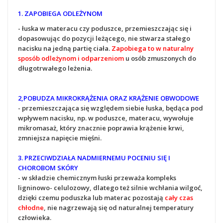
1. ZAPOBIEGA ODLEŻYNOM
- łuska w materacu czy poduszce, przemieszczając się i
dopasowując do pozycji leżącego, nie stwarza stałego
nacisku na jedną partię ciała.
Zapobiega to w naturalny
sposób odleżynom i odparzeniom
u osób zmuszonych do
długotrwałego leżenia.
2,
POBUDZA MIKROKRĄŻENIA ORAZ KRĄŻENIE OBWODOWE
- przemieszczająca się względem siebie łuska, będąca pod
wpływem nacisku, np. w poduszce, materacu, wywołuje
mikromasaż, który znacznie poprawia krążenie krwi,
zmniejsza napięcie mięśni.
3. PRZECIWDZIAŁA NADMIERNEMU POCENIU SIĘ I
CHOROBOM SKÓRY
- w składzie chemicznym łuski przeważa kompleks
ligninowo- celulozowy, dlatego też silnie wchłania wilgoć,
dzięki czemu poduszka lub materac pozostają
cały czas
chłodne
, nie nagrzewają się od naturalnej temperatury
człowieka.