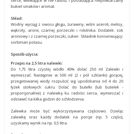
serce, wlewające w nie radość i posiadająca niepowtarzalny
bukiet smaków i aromat.
Skład:
Wodny wyciąg z owocu głogu, żurawiny, wiśni aceroli, melisy,
wąkroty, aronii, czarnej porzeczki i rokitnika. Dodatek: sok
aroniowy i z czarnej porzeczki, cukier. Składnik konserwujący:
sorbinian potasu.
Sposób użycia:
Przepis na 2,5 litra nalewki:
Do 1,75 litra czystej wódki 40% dolać 250 ml Zalewki i
wymieszać. Następnie w 500 ml (2 i pół szklanki) gorącej,
przegotowanej wody rozpuścić wg upodobania od 4 do 20
łyżek stołowych cukru. Dolać do butelki (lub butelek -
proporcjonalnie) z nalewką ku radości serca, wymieszać i
odstawić na kilka godzin do schłodzenia.
Zalewka może być wykorzystywana częściowo. Dzieląc
zalewkę oraz każdy dodatek na porcje (np. 5 części),
uzyskamy wynik na np. 0,5 litra.