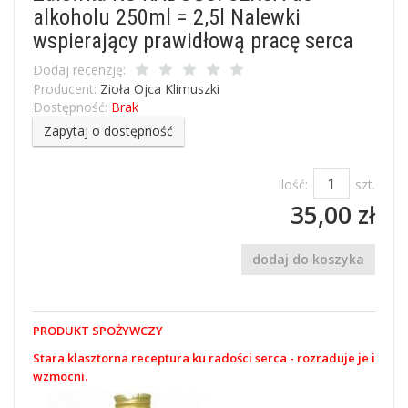
alkoholu 250ml = 2,5l Nalewki
wspierający prawidłową pracę serca
Dodaj recenzję:
Producent:
Zioła Ojca Klimuszki
Dostępność:
Brak
Zapytaj o dostępność
Ilość:
szt.
35,00 zł
dodaj do koszyka
PRODUKT SPOŻYWCZY
Stara klasztorna receptura ku radości serca - rozraduje je i
wzmocni.