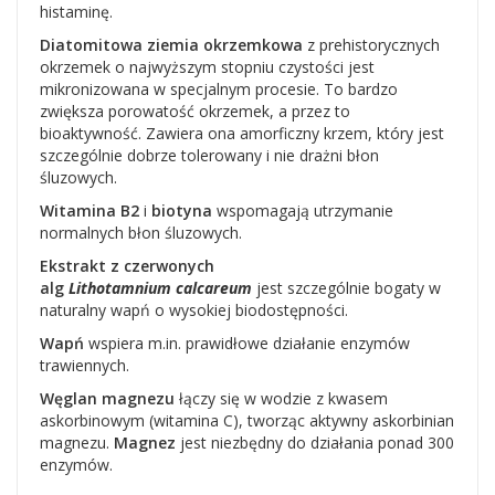
histaminę.
Diatomitowa ziemia okrzemkowa
z prehistorycznych
okrzemek o najwyższym stopniu czystości jest
mikronizowana w specjalnym procesie. To bardzo
zwiększa porowatość okrzemek, a przez to
bioaktywność. Zawiera ona amorficzny krzem, który jest
szczególnie dobrze tolerowany i nie drażni błon
śluzowych.
Witamina B2
i
biotyna
wspomagają utrzymanie
normalnych błon śluzowych.
Ekstrakt z czerwonych
alg
Lithotamnium
calcareum
jest szczególnie bogaty w
naturalny wapń o wysokiej biodostępności.
Wapń
wspiera m.in. prawidłowe działanie enzymów
trawiennych.
Węglan magnezu
łączy się w wodzie z kwasem
askorbinowym (witamina C), tworząc aktywny askorbinian
magnezu.
Magnez
jest niezbędny do działania ponad 300
enzymów.