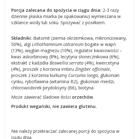
Porcja zalecana do spożycia w ciągu dnia:
2-3 razy
dziennie płaska miarka (w opakowaniu) wymieszana w
szklance wody lub soku. Spożywać z posiłkiem.
Składniki:
diatomit (ziemia okrzemkowa, mikronizowany,
50%), algi
Lithothamnium calcareum
bogate w wapń
(13%), węglan magnezu (10%), regulator kwasowości –
kwas askorbinowy (8%), lecytyna słonecznikowa (6%),
ekstrakt z kadzidła
Boswellia serrata
(4%), kwercetyna
(4%), proszek z korzenia imbiru
Zingiber officinale
,
proszek z korzenia kurkumy
Curcuma longa
, glukonian
cynku, ryboflawina (witamina B2), glukonian miedzi,
chlorowodorek pirydoksyny (B6), biotyna.
Może zawierać śladowe ilości
orzechów
.
Produkt wegański, nie zawiera glutenu.
Nie należy przekraczać zalecanej porcji do spożycia w
ciągu dnia.