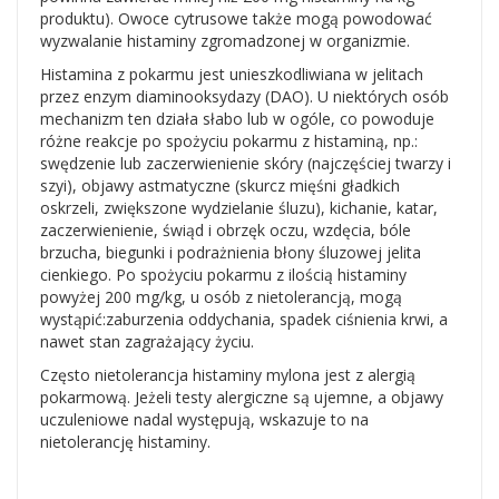
produktu). Owoce cytrusowe także mogą powodować
wyzwalanie histaminy zgromadzonej w organizmie.
Histamina z pokarmu jest unieszkodliwiana w jelitach
przez enzym diaminooksydazy (DAO). U niektórych osób
mechanizm ten działa słabo lub w ogóle, co powoduje
różne reakcje po spożyciu pokarmu z histaminą, np.:
swędzenie lub zaczerwienienie skóry (najczęściej twarzy i
szyi), objawy astmatyczne (skurcz mięśni gładkich
oskrzeli, zwiększone wydzielanie śluzu), kichanie, katar,
zaczerwienienie, świąd i obrzęk oczu, wzdęcia, bóle
brzucha, biegunki i podrażnienia błony śluzowej jelita
cienkiego. Po spożyciu pokarmu z ilością histaminy
powyżej 200 mg/kg, u osób z nietolerancją, mogą
wystąpić:zaburzenia oddychania, spadek ciśnienia krwi, a
nawet stan zagrażający życiu.
Często nietolerancja histaminy mylona jest z alergią
pokarmową. Jeżeli testy alergiczne są ujemne, a objawy
uczuleniowe nadal występują, wskazuje to na
nietolerancję histaminy.