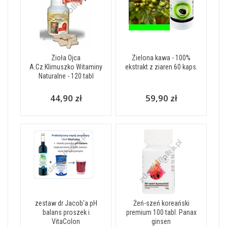
Zioła Ojca
Zielona kawa - 100%
A.Cz.Klimuszko Witaminy
ekstrakt z ziaren 60 kaps.
Naturalne - 120 tabl
44,90 zł
59,90 zł
zestaw dr Jacob'a pH
Żeń-szeń koreański
balans proszek i
premium 100 tabl. Panax
VitaColon
ginsen