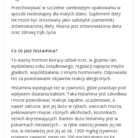
Przechowywać w szczelnie zamkniętym opakowaniu w
sposób niedostępny dla małych dzieci. Suplement diety
nie może być stosowany jako substytut (zamiennik)
zrównoważonej diety. Ważna jest zrównoważona dieta
oraz zdrowy tryb życia.
Co to jest histamina?
To ważny hormon biorący udział m.in.: w gojeniu ran,
wydzielaniu soku żołądkowego, regulacji napięcia mięśni
gładkich, współdziałaniu z innymi hormonami. Odpowiada
też za powstawanie objawów reakcji alergicznych.
Histamina występuje też w żywności, gdzie powstaje pod
wpływem działania bakterii. Taka histamina jest szkodliwa
i może powodować reakcje zapalne, uczuleniowe, a
nawet zatrucia. Jest jej dużo w rybach, owocach morza,
peklowanym mięsie, różnych alkoholach, kiszonkach,
serach dojrzewających. Bardzo dużo histaminy jest w
pokarmach nieświeżych – w rybie świeżej prawie jej nie
ma, w nieświeżej jest jej aż ok. 1300 mg/kg (żywność
powinna zawierać mniej niż 200 mg histaminy na kg