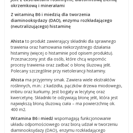
okrzemkową i minerałami
Z witaminą B6 i miedzią dla tworzenia
diaminooksydazy (DAO), enzymu rozkładającego
(neutralizującego) histaminę
Ahista
to produkt zawierający składniki dla sprawnego
trawienia oraz hamowania niekorzystnego działania
histaminy (więcej o histaminie pod opisem produktu).
Przeznaczony jest dla osób, które chcą wspomóc
procesy trawienia oraz zadbać o błonę śluzową jelit.
Polecany szczególnie przy nietolerancji histaminy.
Ahista
ma przyjemny smak. Zawiera wiele ekstraktów
roślinnych, m.in.: z kadzidła, pączków drzewa miodowego,
imbiru oraz kurkumy. Jest bogaty w lecytynę oraz
kwercetynę. Składniki te odżywiają błonę jelit, która jest
największą błoną śluzową ciała – ma powierzchnię ok.
400 m2.
Witamina B6
i
miedź
wspomagają funkcjonowanie
układu odpornościowego oraz biorą udział w tworzeniu
diaminooksydazy (DAO), enzymu rozkładającego