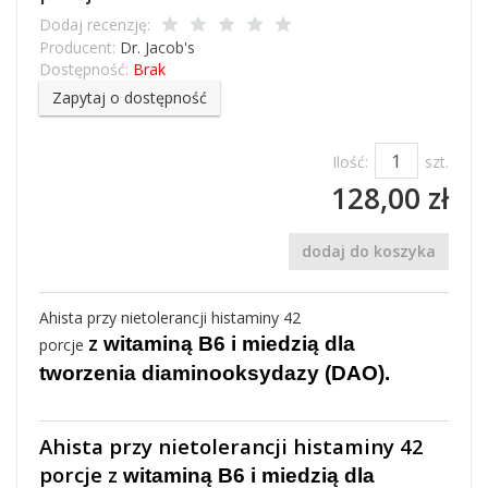
Dodaj recenzję:
Producent:
Dr. Jacob's
Dostępność:
Brak
Zapytaj o dostępność
Ilość:
szt.
128,00 zł
dodaj do koszyka
Ahista przy nietolerancji histaminy 42
z
witaminą B6 i miedzią dla
porcje
tworzenia diaminooksydazy (DAO).
Ahista przy nietolerancji histaminy 42
porcje z
witaminą B6 i miedzią dla