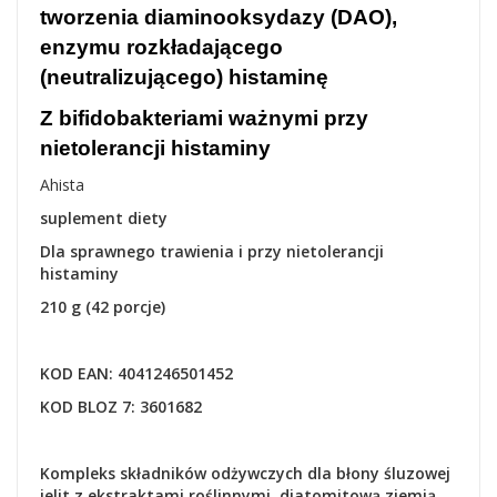
tworzenia diaminooksydazy (DAO),
enzymu rozkładającego
(neutralizującego) histaminę
Z bifidobakteriami ważnymi przy
nietolerancji histaminy
Ahista
suplement diety
Dla sprawnego trawienia i przy nietolerancji
histaminy
210 g (42 porcje)
KOD EAN: 4041246501452
KOD BLOZ 7: 3601682
Kompleks składników odżywczych dla błony śluzowej
jelit z ekstraktami roślinnymi, diatomitową ziemią