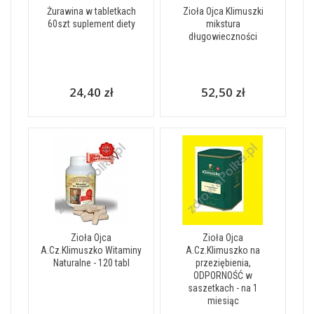
Żurawina w tabletkach
Zioła Ojca Klimuszki
60szt suplement diety
mikstura
długowieczności
24,40 zł
52,50 zł
Zioła Ojca
Zioła Ojca
A.Cz.Klimuszko Witaminy
A.Cz.Klimuszko na
Naturalne - 120 tabl
przeziębienia,
ODPORNOŚĆ w
saszetkach - na 1
miesiąc