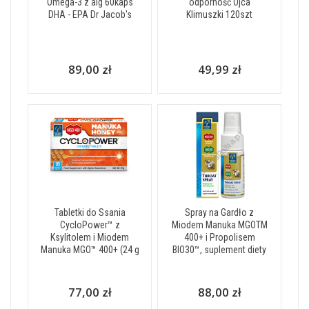
Omega-3 z alg 60kaps
odporność Ojca
DHA - EPA Dr Jacob's
Klimuszki 120szt
89,00 zł
49,99 zł
Tabletki do Ssania
Spray na Gardło z
CycloPower™ z
Miodem Manuka MGOTM
Ksylitolem i Miodem
400+ i Propolisem
Manuka MGO™ 400+ (24 g
BIO30™, suplement diety
77,00 zł
88,00 zł