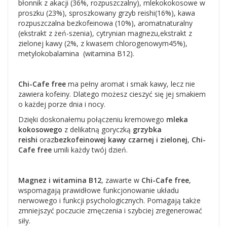
błonnik z akacji (36%, rozpuszczalny), mlekokokosowe w
proszku (23%), sproszkowany grzyb reishi(16%), kawa
rozpuszczalna bezkofeinowa (10%), aromatnaturalny
(ekstrakt z żeń-szenia), cytrynian magnezu,ekstrakt z
zielonej kawy (2%, z kwasem chlorogenowym45%),
metylokobalamina (witamina B12).
Chi-Cafe free
ma pełny aromat i smak kawy, lecz nie
zawiera kofeiny. Dlatego możesz cieszyć się jej smakiem
o każdej porze dnia i nocy.
Dzięki doskonałemu połączeniu kremowego
mleka
kokosowego
z delikatną goryczką
grzybka
reishi
oraz
bezkofeinowej
kawy czarnej i zielonej
,
Chi-
Cafe
free
umili każdy twój dzień.
Magnez i witamina B12
, zawarte w
Chi-Cafe
free
,
wspomagają prawidłowe funkcjonowanie układu
nerwowego i funkcji psychologicznych. Pomagają także
zmniejszyć poczucie zmęczenia i szybciej zregenerować
siły.