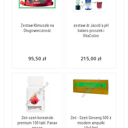
Zestaw Klimuszki na
zestaw dr Jacob'a pH
Długowieczność
balans proszek i
VitaColon
95,50 zł
215,00 zł
Żeń-szeń koreański
Żeń - Szeń Ginseng 500 z
premium 100 tabl. Panax
miodem ampułki