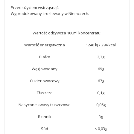
Przed użyciem wstrząsnąć.
Wyprodukowany i rozlewany w Niemczech.
Wartość odżywcza 100ml koncentratu:
Wartość energetyczna
1248 kJ / 294 kcal
Białko
2,3g
Węglowodany
69g
Cukier owocowy
67g
Tłuszcze
0,1g
Nasycone kwasy tłuszczowe
0,06g
Błonnik
3g
Sód
< 0,03g