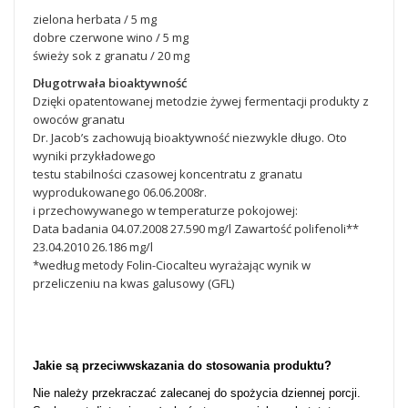
zielona herbata / 5 mg
dobre czerwone wino / 5 mg
świeży sok z granatu / 20 mg
Długotrwała bioaktywność
Dzięki opatentowanej metodzie żywej fermentacji produkty z
owoców granatu
Dr. Jacob’s zachowują bioaktywność niezwykle długo. Oto
wyniki przykładowego
testu stabilności czasowej koncentratu z granatu
wyprodukowanego 06.06.2008r.
i przechowywanego w temperaturze pokojowej:
Data badania 04.07.2008 27.590 mg/l Zawartość polifenoli**
23.04.2010 26.186 mg/l
*według metody Folin-Ciocalteu wyrażając wynik w
przeliczeniu na kwas galusowy (GFL)
Jakie są przeciwwskazania do stosowania produktu?
Nie należy przekraczać zalecanej do spożycia dziennej porcji.