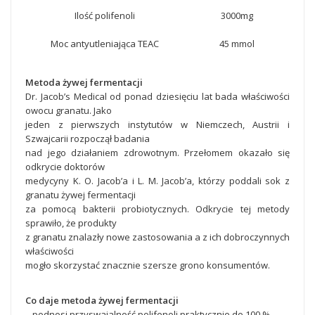
Ilość polifenoli
3000mg
Moc antyutleniająca TEAC
45 mmol
Metoda żywej fermentacji
Dr. Jacob’s Medical od ponad dziesięciu lat bada właściwości
owocu granatu. Jako
jeden z pierwszych instytutów w Niemczech, Austrii i
Szwajcarii rozpoczął badania
nad jego działaniem zdrowotnym. Przełomem okazało się
odkrycie doktorów
medycyny K. O. Jacob’a i L. M. Jacob’a, którzy poddali sok z
granatu żywej fermentacji
za pomocą bakterii probiotycznych. Odkrycie tej metody
sprawiło, że produkty
z granatu znalazły nowe zastosowania a z ich dobroczynnych
właściwości
mogło skorzystać znacznie szersze grono konsumentów.
Co daje metoda żywej fermentacji
– podnosi przyswajalność polifenoli praktycznie do 100 %,