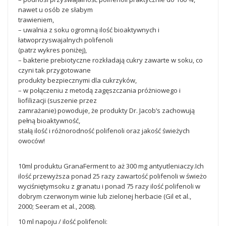
nawet u osób ze słabym
trawieniem,
– uwalnia z soku ogromną ilość bioaktywnych i
łatwoprzyswajalnych polifenoli
(patrz wykres poniżej),
– bakterie prebiotyczne rozkładają cukry zawarte w soku, co
czyni tak przygotowane
produkty bezpiecznymi dla cukrzyków,
– w połączeniu z metodą zagęszczania próżniowego i
liofilizacji (suszenie przez
zamrażanie) powoduje, że produkty Dr. Jacob’s zachowują
pełną bioaktywność,
stałą ilość i różnorodność polifenoli oraz jakość świeżych
owoców!
10ml produktu GranaFerment to aż 300 mg antyutleniaczy.Ich
ilość przewyższa ponad 25 razy zawartość polifenoli w świeżo
wyciśniętymsoku z granatu i ponad 75 razy ilość polifenoli w
dobrym czerwonym winie lub zielonej herbacie (Gil et al.,
2000; Seeram et al., 2008).
10 ml napoju / ilość polifenoli: