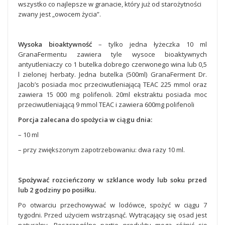
wszystko co najlepsze w granacie, który już od starożytności
zwany jest „owocem życia”.
Wysoka bioaktywność
– tylko jedna łyżeczka 10 ml
GranaFermentu zawiera tyle wysoce bioaktywnych
antyutleniaczy co 1 butelka dobrego czerwonego wina lub 0,5
l zielonej herbaty. Jedna butelka (500ml) GranaFerment Dr.
Jacob’s posiada moc przeciwutleniającą TEAC 225 mmol oraz
zawiera 15 000 mg polifenoli. 20ml ekstraktu posiada moc
przeciwutleniającą 9 mmol TEAC i zawiera 600mg polifenoli
Porcja zalecana do spożycia w ciągu dnia:
– 10 ml
– przy zwiększonym zapotrzebowaniu: dwa razy 10 ml.
Spożywać rozcieńczony w szklance wody lub soku przed
lub 2 godziny po posiłku.
Po otwarciu przechowywać w lodówce, spożyć w ciągu 7
tygodni. Przed użyciem wstrząsnąć. Wytrącający się osad jest