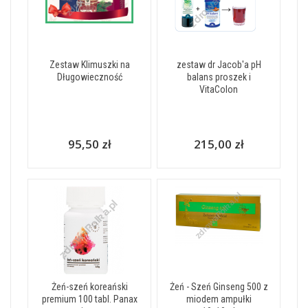
Zestaw Klimuszki na
zestaw dr Jacob'a pH
Długowieczność
balans proszek i
VitaColon
95,50 zł
215,00 zł
Żeń-szeń koreański
Żeń - Szeń Ginseng 500 z
premium 100 tabl. Panax
miodem ampułki