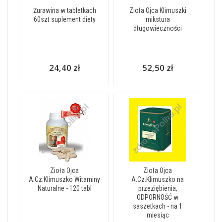
Żurawina w tabletkach
Zioła Ojca Klimuszki
60szt suplement diety
mikstura
długowieczności
24,40 zł
52,50 zł
Zioła Ojca
Zioła Ojca
A.Cz.Klimuszko Witaminy
A.Cz.Klimuszko na
Naturalne - 120 tabl
przeziębienia,
ODPORNOŚĆ w
saszetkach - na 1
miesiąc