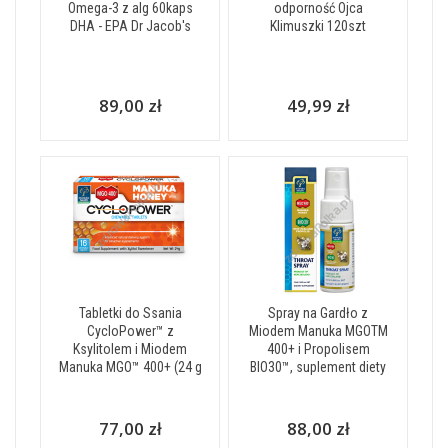
Omega-3 z alg 60kaps
odporność Ojca
DHA - EPA Dr Jacob's
Klimuszki 120szt
89,00 zł
49,99 zł
Tabletki do Ssania
Spray na Gardło z
CycloPower™ z
Miodem Manuka MGOTM
Ksylitolem i Miodem
400+ i Propolisem
Manuka MGO™ 400+ (24 g
BIO30™, suplement diety
77,00 zł
88,00 zł