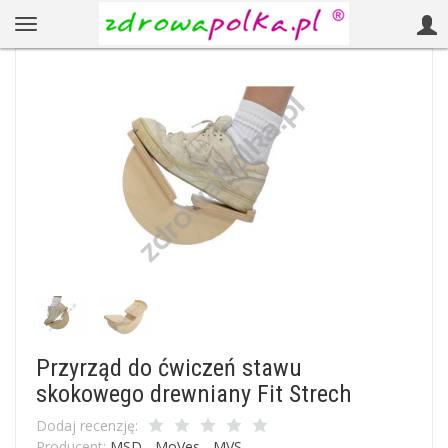
Przyrząd do ćwiczeń stawu
skokowego drewniany Fit Strech
Dodaj recenzję:
Producent:
MSD - MoVes - MVS