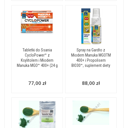
Tabletki do Ssania
Spray na Gardło z
CycloPower™ z
Miodem Manuka MGOTM
Ksylitolem i Miodem
400+ i Propolisem
Manuka MGO™ 400+ (24 g
BIO30™, suplement diety
77,00 zł
88,00 zł