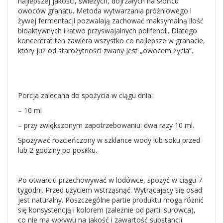
najlepszej jakości, świeżych, dojrzałych na słońcu
owoców granatu. Metoda wytwarzania próżniowego i
żywej fermentacji pozwalają zachować maksymalną ilość
bioaktywnych i łatwo przyswajalnych polifenoli. Dlatego
koncentrat ten zawiera wszystko co najlepsze w granacie,
który już od starożytności zwany jest „owocem życia”.
Porcja zalecana do spożycia w ciągu dnia:
– 10 ml
– przy zwiększonym zapotrzebowaniu: dwa razy 10 ml.
Spożywać rozcieńczony w szklance wody lub soku przed
lub 2 godziny po posiłku.
Po otwarciu przechowywać w lodówce, spożyć w ciągu 7
tygodni. Przed użyciem wstrząsnąć. Wytrącający się osad
jest naturalny. Poszczególne partie produktu mogą różnić
się konsystencją i kolorem (zależnie od partii surowca),
co nie ma wpływu na jakość i zawartość substancji