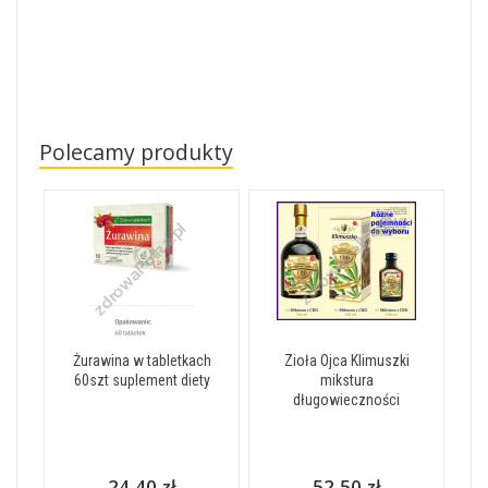
Polecamy produkty
Żurawina w tabletkach
Zioła Ojca Klimuszki
60szt suplement diety
mikstura
długowieczności
24,40 zł
52,50 zł