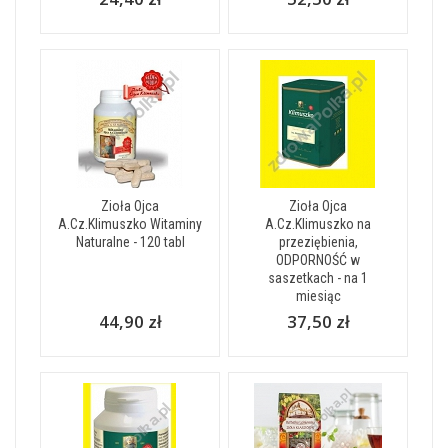
Zioła Ojca
Zioła Ojca
A.Cz.Klimuszko Witaminy
A.Cz.Klimuszko na
Naturalne - 120 tabl
przeziębienia,
ODPORNOŚĆ w
saszetkach - na 1
miesiąc
44,90 zł
37,50 zł