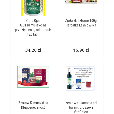
Zioła Ojca
Zioła klasztorne 100g
A.Cz.Klimuszko na
Herbatka Leśniowska
przeziębienia, odporność
120 tabl.
34,20 zł
16,90 zł
Zestaw Klimuszki na
zestaw dr Jacob'a pH
Długowieczność
balans proszek i
VitaColon