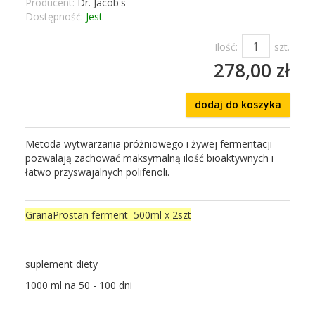
Producent:
Dr. Jacob's
Dostępność:
Jest
Ilość:
szt.
278,00 zł
dodaj do koszyka
Metoda wytwarzania próżniowego i żywej fermentacji
pozwalają zachować maksymalną ilość bioaktywnych i
łatwo przyswajalnych polifenoli.
GranaProstan ferment 500ml x 2szt
suplement diety
1000 ml na 50 - 100 dni