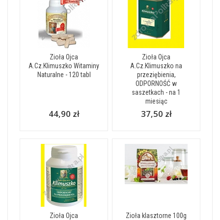
Zioła Ojca
Zioła Ojca
A.Cz.Klimuszko Witaminy
A.Cz.Klimuszko na
Naturalne - 120 tabl
przeziębienia,
ODPORNOŚĆ w
saszetkach - na 1
miesiąc
44,90 zł
37,50 zł
Zioła Ojca
Zioła klasztorne 100g