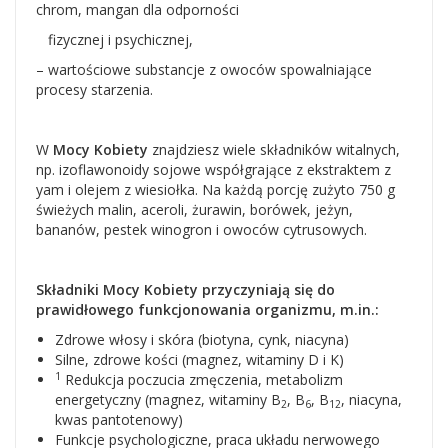
chrom, mangan dla odporności
fizycznej i psychicznej,
– wartościowe substancje z owoców spowalniające
procesy starzenia.
W
Mocy Kobiety
znajdziesz wiele składników witalnych,
np. izoflawonoidy sojowe współgrające z ekstraktem z
yam i olejem z wiesiołka. Na każdą porcję zużyto 750 g
świeżych malin, aceroli, żurawin, borówek, jeżyn,
bananów, pestek winogron i owoców cytrusowych.
Składniki Mocy Kobiety przyczyniają się do
prawidłowego funkcjonowania organizmu, m.in.:
Zdrowe włosy i skóra (biotyna, cynk, niacyna)
Silne, zdrowe kości (magnez, witaminy D i K)
1
Redukcja poczucia zmęczenia, metabolizm
energetyczny (magnez, witaminy B
, B
, B
, niacyna,
2
6
12
kwas pantotenowy)
Funkcje psychologiczne, praca układu nerwowego