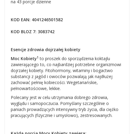
na 43 porcje dzienne
KOD EAN: 4041246501582
KOD BLOZ 7: 3083742
Esencje zdrowia dojrzałej kobiety
1
Moc Kobiety
to proszek do sporządzenia koktajlu
zawierającego to, co najbardziej potrzebne organizmowi
dojrzałej kobiety. Fitohormony, witaminy i bogactwo
substancji z jagód i owoców pozwalają jak najdłużej
zachować pełnię kobiecości. Wegetariańskie,
pełnowartościowe, lekkie.
Polecany jest w celu utrzymania dobrego zdrowia,
wyglądu i samopoczucia. Pomyślany szczególnie o
paniach prowadzących intensywny tryb życia, dla ciężko
pracujących (fizycznie i umysłowo), zestresowanych.
Każda porcja Mocy Kobiety zawiera: