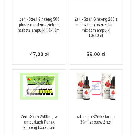
Żeń - Szeń Ginseng 500
Żeń - Szeń Ginseng 200 z
plus z miodem i zieloną
mleczkiem pszczelim i
herbatą ampułki 10x10ml
miodem ampułki
10x10ml
47,00 zł
39,00 zł
Żeń - Szeń 2500mg w
witamina K2mk7 krople
ampułkach Panax
30ml zestaw 2 szt
Ginseng Extractum