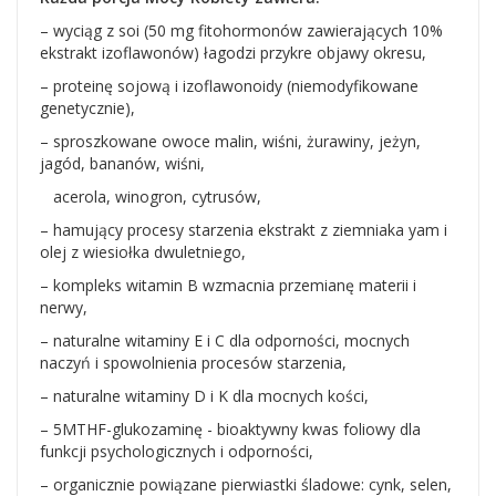
– wyciąg z soi (50 mg fitohormonów zawierających 10%
ekstrakt izoflawonów) łagodzi przykre objawy okresu,
– proteinę sojową i izoflawonoidy (niemodyfikowane
genetycznie),
– sproszkowane owoce malin, wiśni, żurawiny, jeżyn,
jagód, bananów, wiśni,
acerola, winogron, cytrusów,
– hamujący procesy starzenia ekstrakt z ziemniaka yam i
olej z wiesiołka dwuletniego,
– kompleks witamin B wzmacnia przemianę materii i
nerwy,
– naturalne witaminy E i C dla odporności, mocnych
naczyń i spowolnienia procesów starzenia,
– naturalne witaminy D i K dla mocnych kości,
– 5MTHF-glukozaminę - bioaktywny kwas foliowy dla
funkcji psychologicznych i odporności,
– organicznie powiązane pierwiastki śladowe: cynk, selen,