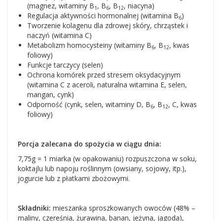
(magnez, witaminy B
, B
, B
, niacyna)
1
6
12
Regulacja aktywności hormonalnej (witamina B
)
6
Tworzenie kolagenu dla zdrowej skóry, chrząstek i
naczyń (witamina C)
Metabolizm homocysteiny (witaminy B
, B
, kwas
6
12
foliowy)
Funkcje tarczycy (selen)
Ochrona komórek przed stresem oksydacyjnym
(witamina C z aceroli, naturalna witamina E, selen,
mangan, cynk)
Odporność (cynk, selen, witaminy D, B
, B
, C, kwas
6
12
foliowy)
Porcja zalecana do spożycia w ciągu dnia:
7,75g = 1 miarka (w opakowaniu) rozpuszczona w soku,
koktajlu lub napoju roślinnym (owsiany, sojowy, itp.),
jogurcie lub z płatkami zbożowymi.
Składniki:
mieszanka sproszkowanych owoców (48% –
maliny, czereśnia, żurawina, banan, jeżyna, jagoda),