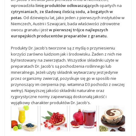
wprowadziła
linię produktów odkwaszających
opartych na
cytrynianiach, ze śladową ilością sodu, a bogatych w
potas
. Od dziewięciu lat, jako jeden z pierwszych instytutów w
Niemczech, Austrii i Szwajcarii, bada właściwości zdrowotne
owocu granatu i jest
w pierwszej trójce najlepszych
europejskich producentów preparatów z granatu.
Produkty Dr. Jacob's tworzone są z myślą o przyniesieniu
korzyści zarówno luidziom jak i środowisku. Żaden z nich nie
był testowany na zwierzętach. Wszystkie składniki użyte w
preparatach Dr. Jacob's są pochodzenia roślinnego lub
mineralnego. Jeżeli użyty składnik wytwarzany jest jedynie
przez organizmy zwierząt, pozyskuje się go w sposób nie
przynoszący im cierpienia (np. witamina D3 pochodzi z owczej
wełny). Najwyższej jakości składniki naturalne oraz
rygorystyczne normy zapewniają doskonałą jakość i
wyjątkowy charakter produktów Dr. Jacob's.