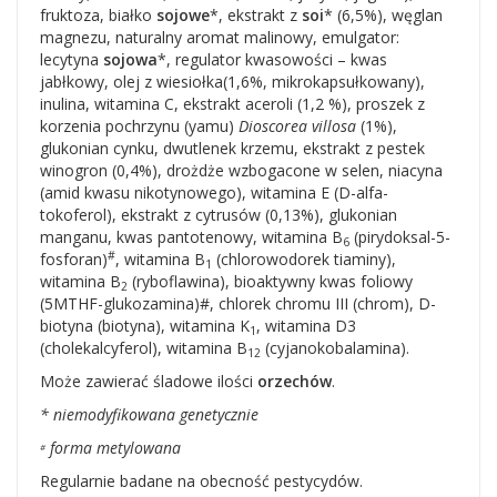
fruktoza, białko
sojowe
*, ekstrakt z
soi
* (6,5%), węglan
magnezu, naturalny aromat malinowy, emulgator:
lecytyna
sojowa
*, regulator kwasowości – kwas
jabłkowy, olej z wiesiołka(1,6%, mikrokapsułkowany),
inulina, witamina C, ekstrakt aceroli (1,2 %), proszek z
korzenia pochrzynu (yamu)
Dioscorea villosa
(1%),
glukonian cynku, dwutlenek krzemu, ekstrakt z pestek
winogron (0,4%), drożdże wzbogacone w selen, niacyna
(amid kwasu nikotynowego), witamina E (D-alfa-
tokoferol), ekstrakt z cytrusów (0,13%), glukonian
manganu, kwas pantotenowy, witamina B
(pirydoksal-5-
6
#
fosforan)
, witamina B
(chlorowodorek tiaminy),
1
witamina B
(ryboflawina), bioaktywny kwas foliowy
2
(5MTHF-glukozamina)#, chlorek chromu III (chrom), D-
biotyna (biotyna), witamina K
, witamina D3
1
(cholekalcyferol), witamina B
(cyjanokobalamina).
12
Może zawierać śladowe ilości
orzechów
.
* niemodyfikowana genetycznie
forma metylowana
#
Regularnie badane na obecność pestycydów.