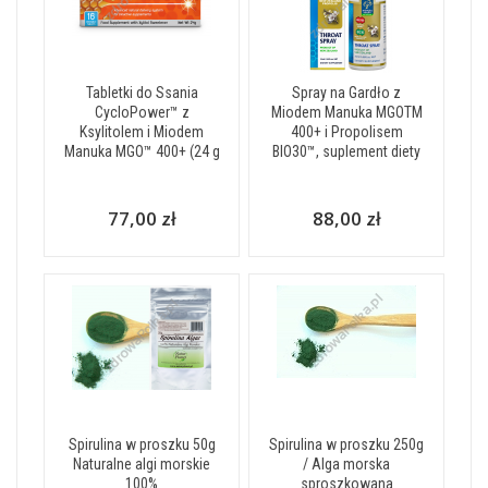
Tabletki do Ssania
Spray na Gardło z
CycloPower™ z
Miodem Manuka MGOTM
Ksylitolem i Miodem
400+ i Propolisem
Manuka MGO™ 400+ (24 g
BIO30™, suplement diety
77,00 zł
88,00 zł
Spirulina w proszku 50g
Spirulina w proszku 250g
Naturalne algi morskie
/ Alga morska
100%
sproszkowana