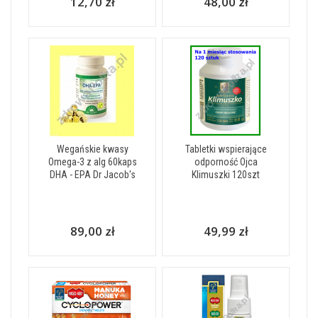
12,70 zł
48,00 zł
Wegańskie kwasy
Tabletki wspierające
Omega-3 z alg 60kaps
odporność Ojca
DHA - EPA Dr Jacob's
Klimuszki 120szt
89,00 zł
49,99 zł