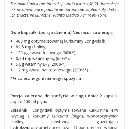
Farmakokinetyczne interakcje zioło-lek (część 2): Interakcje
leków obejmujące popularne botaniczne suplementy diety i
ich znaczenie kliniczne.
Planta Medica 78: 1490-1514.
Dwie kapsułki (porcja dzienna) Neuracur zawierają:
400 mg optymalizowanej kurkuminy Longvida®,
82,5 mg choliny,
120 μg kwa­su foliowego (60%*),
0,84 mg witaminy B
(60%*),
6
5 μg witaminy B
(200%*),
12
12 mg kwasu pantotenowego (200%*).
*% zalecanego dziennego spożycia
Porcja zalecana do spożycia w ciągu dnia:
2 kapsułki
popite 200 ml płynu.
Składniki:
Longvida® optymalizowana kurkumina 47%
(wyciąg z kurkumy
Curcuma longa
), wodorocytrynian
choliny, substancja glazurująca:
hydroksypropylometyloceluloza, D-pantotenian wapnia,