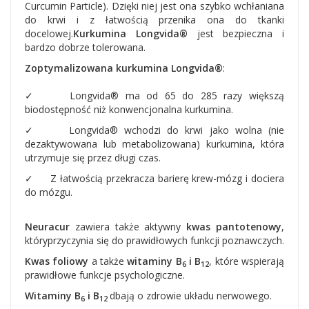
Curcumin Particle).
Dzięki niej jest ona szybko wchłaniana
do krwi i z łatwością przenika ona do
tkanki
docelowej.
Kurkumina
Longvida®
jest bezpieczna i
bardzo dobrze tolerowana.
Zoptymalizowana
kurkumina Longvida®
:
✓
Longvida® ma od 65 do 285 razy większą
biodostępność niż konwencjonalna kurkumina.
✓
Longvida® wchodzi do krwi jako wolna (nie
dezaktywowana lub metabolizowana) kurkumina, która
utrzymuje się przez długi czas.
✓ Z łatwością
przekracza barierę krew-mózg i dociera
do mózgu.
Neuracur
zawiera także aktywny
kwas pantotenowy
,
któryprzyczynia się do prawidłowych funkcji poznawczych.
Kwas foliowy
a także
witaminy B
i B
, które wspierają
6
12
prawidłowe funkcje psychologiczne.
Witaminy B
i B
dbają o zdrowie układu nerwowego.
6
12