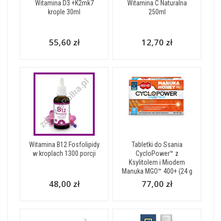
Witamina D3 +K2mk7
Witamina C Naturalna
krople 30ml
250ml
55,60 zł
12,70 zł
Witamina B12 Fosfolipidy
Tabletki do Ssania
w kroplach 1300 porcji
CycloPower™ z
Ksylitolem i Miodem
Manuka MGO™ 400+ (24 g
48,00 zł
77,00 zł