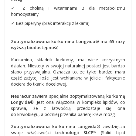
✓ Z choliną i witaminami B dla metabolizmu
homocysteiny
✓ Bez piperyny (brak interakcji z lekami)
Zoptymalizowana kurkumina Longvida® ma
65 razy
wyższą biodostępność
Kurkumina, składnik kurkumy, ma wiele korzystnych
działań. Niestety w swojej naturalnej postaci jest bardzo
słabo przyswajalna.
Oznacza to, że tylko bardzo mała
część zużytej ilości jest wchłaniana w jelicie i faktycznie
dociera do tkanki docelowej.
Neuracur
zawiera specjalnie zoptymalizowaną
kurkumę
Longvida®
.
Jest ona włączona w kompleks lipidów, co
sprawia, że z łatwością przedostaje się ona
do
krwiobiegu, a później przenika barierę krew-mózg.
Zoptymalizowana
kurkumina Longvida®
zawdzięcza
swoje właściwości
technologii SLCP™
(Solid Lipid