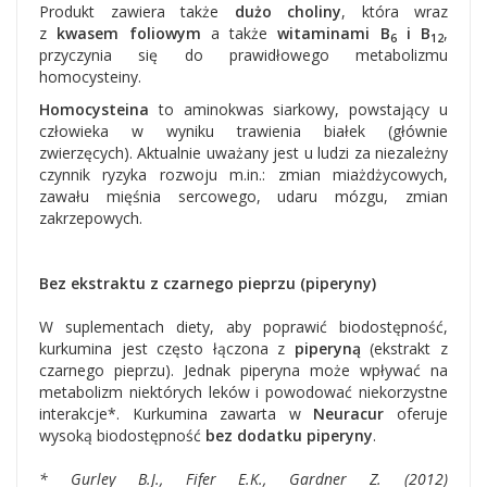
Produkt zawiera także
dużo choliny
, która wraz
z
kwasem foliowym
a także
witaminami B
i B
,
6
12
przyczynia się do prawidłowego metabolizmu
homocysteiny.
Homocysteina
to aminokwas siarkowy, powstający u
człowieka w wyniku trawienia białek (głównie
zwierzęcych). Aktualnie uważany jest u ludzi za niezależny
czynnik ryzyka rozwoju m.in.: zmian miażdżycowych,
zawału mięśnia sercowego, udaru mózgu, zmian
zakrzepowych.
Bez ekstraktu z czarnego pieprzu (piperyny)
W suplementach diety, aby poprawić biodostępność,
kurkumina jest często łączona z
piperyną
(ekstrakt z
czarnego pieprzu).
Jednak piperyna może wpływać na
metabolizm niektórych leków i powodować niekorzystne
interakcje*. Kurkumina zawarta w
Neuracur
oferuje
wysoką biodostępność
bez dodatku piperyny
.
* Gurley B.J., Fifer E.K., Gardner Z. (2012)