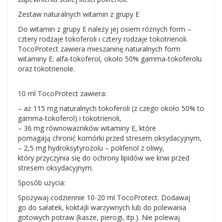
Zestaw naturalnych witamin z grupy E
Do witamin z grupy E należy jej osiem różnych form –
cztery rodzaje tokoferoli i cztery rodzaje tokotrienoli.
TocoProtect zawiera mieszaninę naturalnych form
witaminy E: alfa-tokoferol, około 50% gamma-tokoferolu
oraz tokotrienole.
10 ml TocoProtect zawiera:
– aż 115 mg naturalnych tokoferoli (z czego około 50% to
gamma-tokoferol) i tokotrienoli,
– 36 mg równoważników witaminy E, które
pomagają chronić komórki przed stresem oksydacyjnym,
– 2,5 mg hydroksytyrozolu – polifenol z oliwy,
który przyczynia się do ochrony lipidów we krwi przed
stresem oksydacyjnym.
Sposób użycia:
Spożywaj codziennie 10-20 ml TocoProtect. Dodawaj
go do sałatek, koktajli warzywnych lub do polewania
gotowych potraw (kasze, pierogi, itp.). Nie polewaj