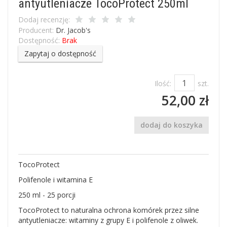
antyutleniacze TocoProtect 250ml
Dodaj recenzję:
Producent:
Dr. Jacob's
Dostępność:
Brak
Zapytaj o dostępność
Ilość:
szt.
52,00 zł
dodaj do koszyka
TocoProtect
Polifenole i witamina E
250 ml - 25 porcji
TocoProtect to naturalna ochrona komórek przez silne
antyutleniacze: witaminy z grupy E i polifenole z oliwek.