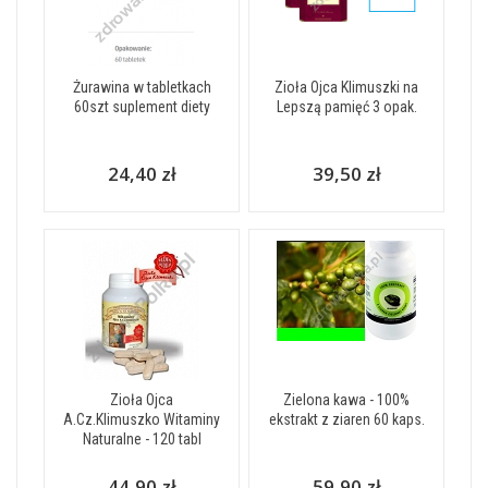
Żurawina w tabletkach
Zioła Ojca Klimuszki na
60szt suplement diety
Lepszą pamięć 3 opak.
24,40 zł
39,50 zł
Zioła Ojca
Zielona kawa - 100%
A.Cz.Klimuszko Witaminy
ekstrakt z ziaren 60 kaps.
Naturalne - 120 tabl
44,90 zł
59,90 zł