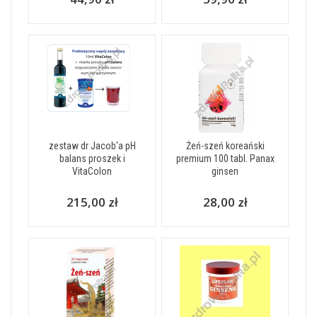
zestaw dr Jacob'a pH
Żeń-szeń koreański
balans proszek i
premium 100 tabl. Panax
VitaColon
ginsen
215,00 zł
28,00 zł