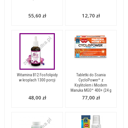
55,60 zł
12,70 zł
Witamina B12 Fosfolipidy
Tabletki do Ssania
w kroplach 1300 porcji
CycloPower™ z
Ksylitolem i Miodem
Manuka MGO™ 400+ (24 g
48,00 zł
77,00 zł