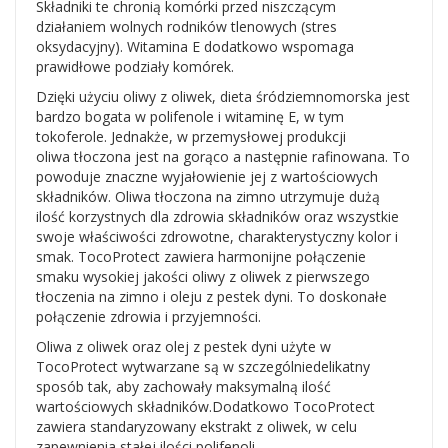
Składniki te chronią komórki przed niszczącym
działaniem wolnych rodników tlenowych (stres
oksydacyjny). Witamina E dodatkowo wspomaga
prawidłowe podziały komórek.
Dzięki użyciu oliwy z oliwek, dieta śródziemnomorska jest
bardzo bogata w polifenole i witaminę E, w tym
tokoferole. Jednakże, w przemysłowej produkcji
oliwa tłoczona jest na gorąco a następnie rafinowana. To
powoduje znaczne wyjałowienie jej z wartościowych
składników. Oliwa tłoczona na zimno utrzymuje dużą
ilość korzystnych dla zdrowia składników oraz wszystkie
swoje właściwości zdrowotne, charakterystyczny kolor i
smak. TocoProtect zawiera harmonijne połączenie
smaku wysokiej jakości oliwy z oliwek z pierwszego
tłoczenia na zimno i oleju z pestek dyni. To doskonałe
połączenie zdrowia i przyjemności.
Oliwa z oliwek oraz olej z pestek dyni użyte w
TocoProtect wytwarzane są w szczególniedelikatny
sposób tak, aby zachowały maksymalną ilość
wartościowych składników.Dodatkowo TocoProtect
zawiera standaryzowany ekstrakt z oliwek, w celu
zapewnienia stałej ilości polifenoli.