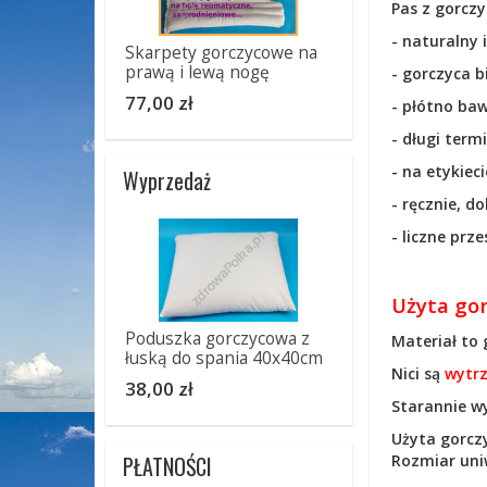
Pas z gorczy
- naturalny i
Skarpety gorczycowe na
prawą i lewą nogę
- gorczyca b
77,00 zł
- płótno ba
- długi term
- na etykiec
Wyprzedaż
- ręcznie, d
- liczne prz
Użyta gor
Poduszka gorczycowa z
Materiał to
łuską do spania 40x40cm
Nici są
wytr
38,00 zł
Starannie w
Użyta gorczy
Rozmiar uni
PŁATNOŚCI