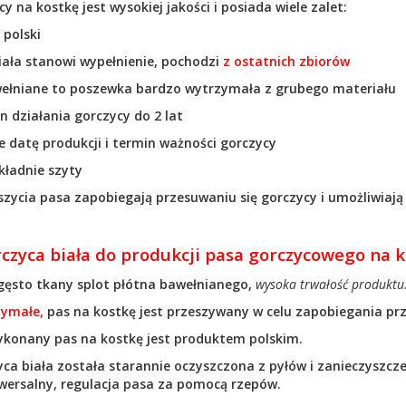
cy na kostkę jest wysokiej jakości i posiada wiele zalet:
 polski
iała stanowi wypełnienie, pochodzi
z ostatnich zbiorów
wełniane to poszewka bardzo wytrzymała z grubego materiału
in działania gorczycy do 2 lat
ie datę produkcji i termin ważności gorczycy
okładnie szyty
eszycia pasa zapobiegają przesuwaniu się gorczycy i umożliwiają
czyca biała do produkcji pasa gorczycowego na k
 gęsto tkany splot płótna bawełnianego,
wysoka trwałość produktu
zymałe,
pas na kostkę jest przeszywany w celu zapobiegania prz
ykonany pas na kostkę jest produktem polskim.
ca biała została starannie oczyszczona z pyłów i zanieczyszcze
wersalny, regulacja pasa za pomocą rzepów.