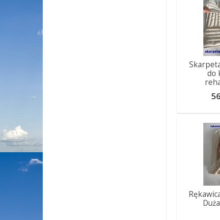
Skarpet
do 
reha
56
Rękawic
Duża