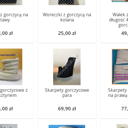
z gorczycą na
Woreczki z gorczycą na
Wałek z
stawy
kolana
długość 
gorc
,00 zł
25,00 zł
49,
 gorczycowe z
Skarpety gorczycowe
Skarpety
sztynem
para
na prawą 
,00 zł
69,90 zł
77,