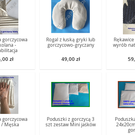
a gorczycowa
Rogal z łuską gryki lub
Rękawice
kolana -
gorczycowo-gryczany
wyrób nat
bilitacja
,00 zł
49,00 zł
59,
a gorczycowa
Poduszki z gorczycą 3
Poduszka
 / Męska
szt zestaw Mini jaśków
24x20cm 
gor