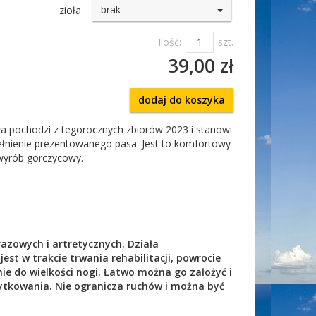
brak
zioła
Ilość:
szt.
39,00 zł
dodaj do koszyka
ła pochodzi z tegorocznych zbiorów 2023 i stanowi
nienie prezentowanego pasa. Jest to komfortowy
 wyrób gorczycowy.
azowych i artretycznych. Działa
est w trakcie trwania rehabilitacji, powrocie
ie do wielkości nogi. Łatwo można go założyć i
użytkowania. Nie ogranicza ruchów i można być