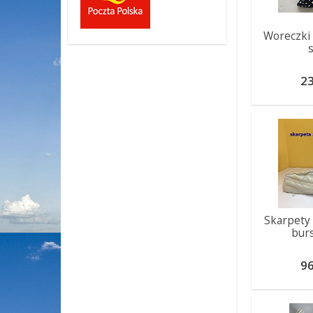
Woreczki 
23
Skarpety
bur
96