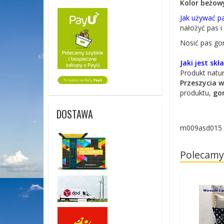
Kolor beżow
Jak używać p
nałożyć pas 
Nosić pas go
Jaki jest sk
Produkt natur
Przeszycia w
produktu,
gor
DOSTAWA
m009asd015
Polecamy