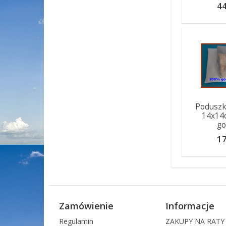
44
Poduszk
14x14c
go
17
Zamówienie
Informacje
Regulamin
ZAKUPY NA RATY