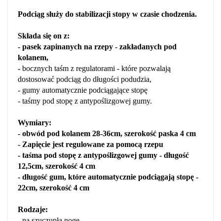
Podciąg służy do stabilizacji stopy w czasie chodzenia.
Składa się on z:
- pasek zapinanych na rzepy - zakładanych pod
kolanem,
-
bocznych taśm z regulatorami - które pozwalają
dostosować podciąg do długości podudzia,
- gumy automatycznie podciągające stopę
- taśmy pod stopę z antypoślizgowej gumy.
Wymiary:
- obwód pod kolanem 28-36cm, szerokość paska 4 cm
-
Zapięcie jest regulowane za pomocą rzepu
- taśma pod stopę z antypoślizgowej gumy - długość
12,5cm, szerokość 4 cm
- długość gum, które automatycznie podciągają stopę -
22cm, szerokość 4 cm
Rodzaje:
- na szuczupłą nogę,