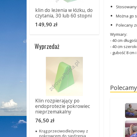
Stosowan
klin do leżenia w łóżku, do
czytania, 30 lub 60 stopni
Można go s
149,90 zł
Polecany z
Wymiary:
- 40 cm długoś
Wyprzedaż
- 40 cm szerok
- gubość 8 cm i
Polecamy
Klin rozpierający po
endoprotezie pokrowiec
nieprzemakalny
76,50 zł
Krąg przeciwodleżynowy z
pokrowcem do siedzenia