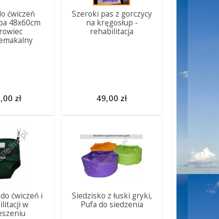
o ćwiczeń
Szeroki pas z gorczycy
pa 48x60cm
na kręgosłup -
rowiec
rehabilitacja
emakalny
,00 zł
49,00 zł
do ćwiczeń i
Siedzisko z łuski gryki,
litacji w
Pufa do siedzenia
eszeniu