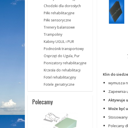
Chodziki dla dorosłych
Piłki rehabilitacyjne
Piłki sensoryczne
Trenery balansowe
Trampoliny
Kabiny UGUL i PUR
Podnośnik transportowy
Osprzęt do Ugula, Pur
Pionizatory rehabilitacyjne
Krzesła do rehabilitacji
Klin do siedz
Fotel rehabilitacyjny
wymusza na
Fotele geriatryczne
Zapewnia 
Aktywuje u
Polecamy
Może być u
Stosowany 
Polecany d