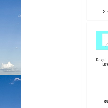
21
Rogal,
łus
39