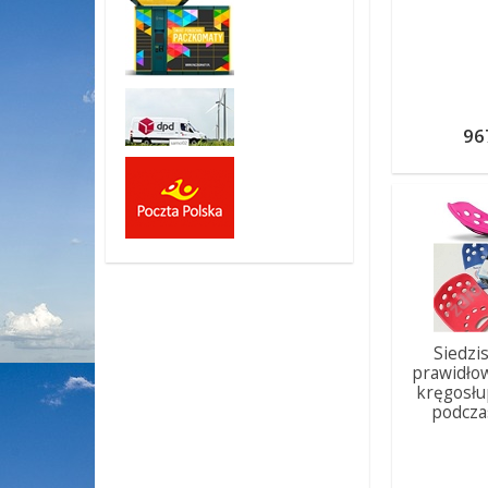
96
Siedzi
prawidło
kręgosłu
podcza