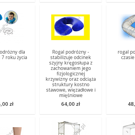
odróżny dla
Rogal podróżny -
rogal p
d 7 roku życia
stabilizuje odcinek
czasi
szyjny kręgosłupa z
zachowaniem jego
fizjologicznej
krzywizny oraz odciąża
struktury kostno
stawowe, więzadłowe i
mięśniowe
,00 zł
64,00 zł
48,