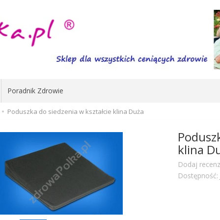
Poradnik Zdrowie
Poduszka do siedzenia w kształcie klina Duża
Poduszk
klina D
Dodaj recenz
Dostępność: