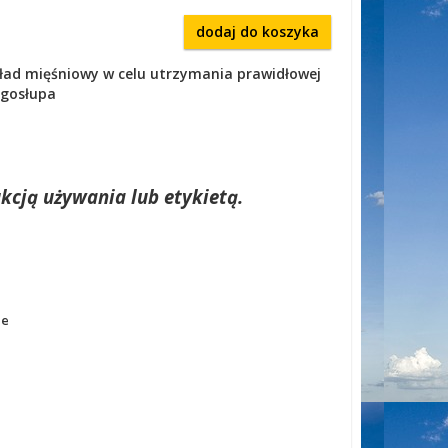
dodaj do koszyka
ład mięśniowy w celu utrzymania prawidłowej
ęgosłupa
kcją używania lub etykietą.
le