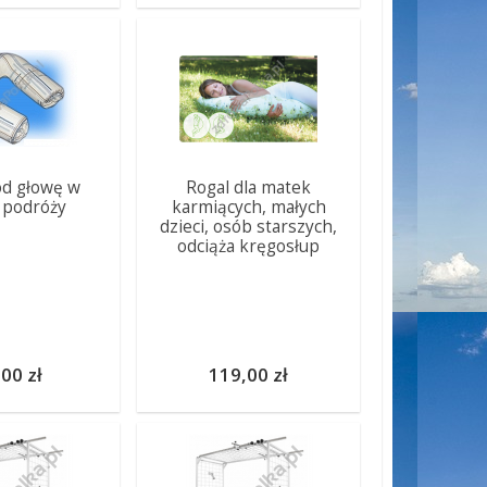
od głowę w
Rogal dla matek
e podróży
karmiących, małych
dzieci, osób starszych,
odciąża kręgosłup
00 zł
119,00 zł