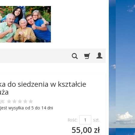
a do siedzenia w kształcie
uża
ję:
Jest wysyłka od 5 do 14 dni
Ilość:
szt.
55,00 zł