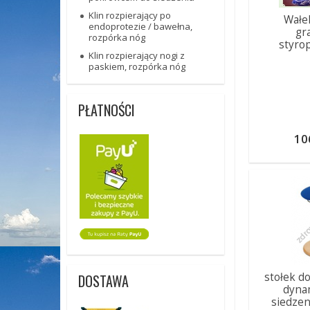
Klin rozpierający po
Wałek
endoprotezie / bawełna,
gr
rozpórka nóg
styro
Klin rozpierający nogi z
paskiem, rozpórka nóg
PŁATNOŚCI
10
stołek d
DOSTAWA
dyna
siedzen