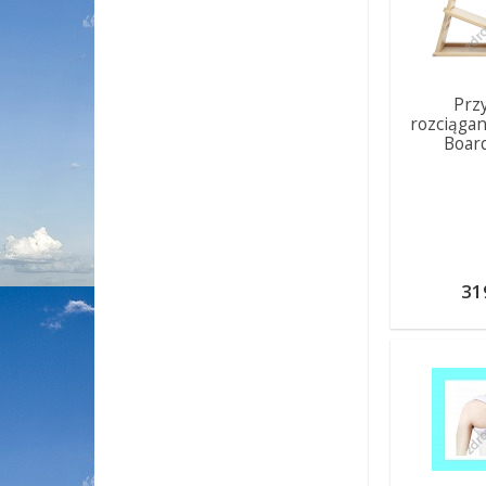
Prz
rozciągan
Boar
31