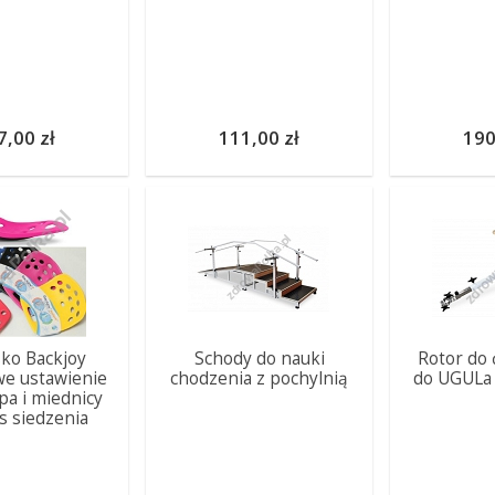
7,00 zł
111,00 zł
190
sko Backjoy
Schody do nauki
Rotor do 
we ustawienie
chodzenia z pochylnią
do UGULa 
pa i miednicy
s siedzenia