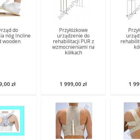
yrząd do
Przyłóżkowe
Przy
ia nóg Incline
urządzenie do
urząd
d wooden
rehabilitacji PUR z
rehabili
wzmocnieniami na
kó
kółkach
9,00 zł
1 999,00 zł
1 99