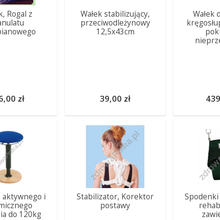
, Rogal z
Wałek stabilizujący,
Wałek d
anulatu
przeciwodleżynowy
kręgosłu
pianowego
12,5x43cm
pok
nieprz
6,00 zł
39,00 zł
439
o aktywnego i
Stabilizator, Korektor
Spodenki 
micznego
postawy
rehabi
ia do 120kg
zawi