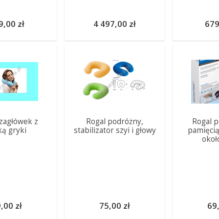
9,00 zł
4 497,00 zł
679
 zagłówek z
Rogal podróżny,
Rogal p
ką gryki
stabilizator szyi i głowy
pamięcią
okoł
,00 zł
75,00 zł
69,