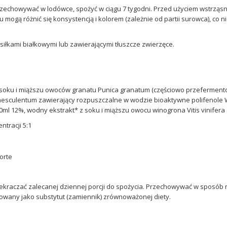
zechowywać w lodówce, spożyć w ciągu 7 tygodni. Przed użyciem wstrząsną
u mogą różnić się konsystencją i kolorem (zależnie od partii surowca), co 
osiłkami białkowymi lub zawierającymi tłuszcze zwierzęce.
 soku i miąższu owoców granatu Punica granatum (częściowo przeferment
aesculentum zawierający rozpuszczalne w wodzie bioaktywne polifenole
ml 12%, wodny ekstrakt* z soku i miąższu owocu winogrona Vitis vinifera z
ntracji 5:1
ekraczać zalecanej dziennej porcji do spożycia. Przechowywać w sposób n
owany jako substytut (zamiennik) zrównoważonej diety.