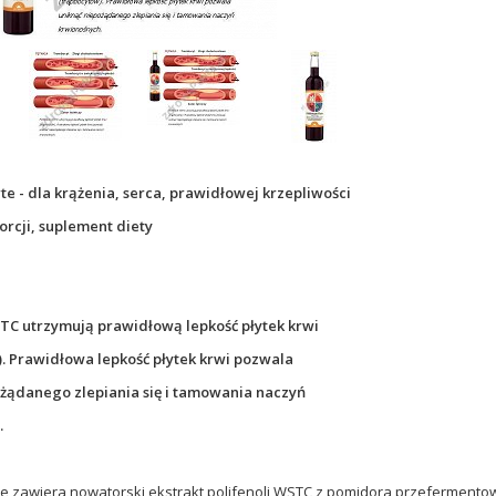
te -
dla krążenia, serca, prawidłowej krzepliwości
orcji,
suplement diety
TC utrzymują prawidłową lepkość płytek krwi
. Prawidłowa lepkość płytek krwi pozwala
żądanego zlepiania się i tamowania naczyń
.
e zawiera nowatorski ekstrakt polifenoli WSTC z pomidora,przefermentowa