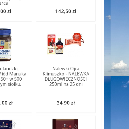
erca
00 zł
142,50 zł
landzki,
Nalewki Ojca
Miód Manuka
Klimuszko - NALEWKA
50+ w 500
DŁUGOWIECZNOŚCI
m słoiku.
250ml na 25 dni
,00 zł
34,90 zł