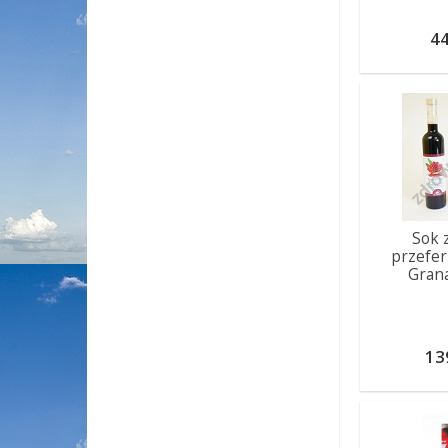
44
Sok 
przefe
Gran
13