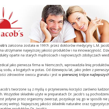
cob's
założona została w 1997r. przez doktorów medycyny L.M. Jacoba
 na utrzymanie najwyższej jakości produktów i na innowacyjność. Dzię
odukty oparte na starych mądrościach i najnowszych zdobyczach wie
edical jako pierwsza firma w Niemczech, wprowadziła linię produktó
ią sodu, a bogatych w potas. Od dziewięciu lat, jako jeden z pierwszyc
ości zdrowotne owocu granatu i jest w
pierwszej trójce najlepszy
Jacob's tworzone są z myślą o przyniesieniu korzyści zarówno luidzio
h. Wszystkie składniki użyte w preparatach Dr. Jacob's są pochodzenia
st jedynie przez organizmy zwierząt, pozyskuje się go w sposób nie 
czej wełny). Najwyższej jakości składniki naturalne oraz rygorystyc
rakter produktów Dr. Jacob's.