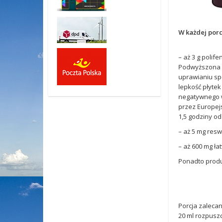
W każdej porcj
– aż 3 g polif
Podwyższona le
uprawianiu sp
lepkość płyte
negatywnego w
przez Europejs
1,5 godziny od
– aż 5 mg resw
– aż 600 mg ła
Ponadto produ
Porcja zalecan
20 ml rozpuszc