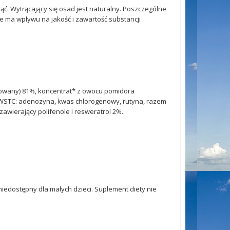
ć. Wytrącający się osad jest naturalny. Poszczególne
nie ma wpływu na jakość i zawartość substancji
owany) 81%, koncentrat* z owocu pomidora
 WSTC: adenozyna, kwas chlorogenowy, rutyna, razem
awierający polifenole i resweratrol 2%.
iedostępny dla małych dzieci. Suplement diety nie