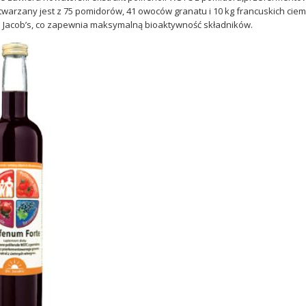
twarzany jest z 75 pomidorów, 41 owoców granatu i 10 kg francuskich cie
r. Jacob’s, co zapewnia maksymalną bioaktywność składników.