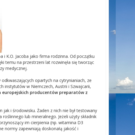
 i K.O. Jacoba jako firma rodzinna. Od początku
ki temu na przestrzeni lat rozwinęła się tworząc
dzy medycznej.
w odkwaszających opartych na cytrynianiach, ze
h instytutów w Niemczech, Austrii i Szwajcarii,
ch europejskich producentów preparatów z
m jak i środowisku. Żaden z nich nie był testowany
 roślinnego lub mineralnego. Jeżeli użyty składnik
przynoszący im cierpienia (np. witamina D3
zne normy zapewniają doskonałą jakość i