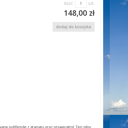
Ilość:
szt.
148,00 zł
dodaj do koszyka
ne polifenole z granatu oraz resweratrol. Ten silny