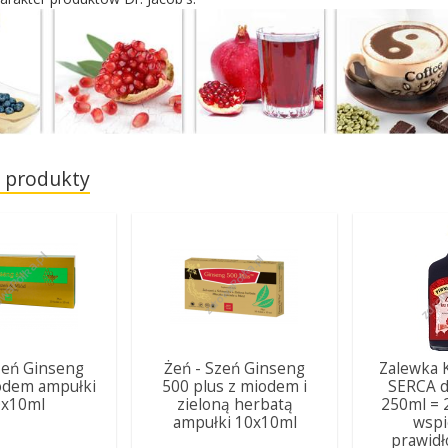
 produkty
zeń Ginseng
Żeń - Szeń Ginseng
Zalewka 
odem ampułki
500 plus z miodem i
SERCA d
0x10ml
zieloną herbatą
250ml = 
ampułki 10x10ml
wspi
prawidł