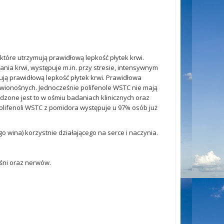
które utrzymują prawidłową lepkość płytek krwi.
ania krwi, występuje m.in. przy stresie, intensywnym
ją prawidłową lepkość płytek krwi. Prawidłowa
rwionośnych. Jednocześnie polifenole WSTC nie mają
zone jest to w ośmiu badaniach klinicznych oraz
polifenoli WSTC z pomidora występuje u 97% osób już
go wina) korzystnie działającego na serce i naczynia.
śni oraz nerwów.