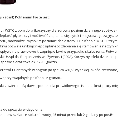
i (20 ml) Polifenum Forte jest:
enoli WSTC z pomidora (korzystny dla zdrowia poziom dziennego spożycia), 
pkość płytek, czyli możliwość zlepiania się płytek i miejscowego zagęszcz
ortu, nadwadze i wysokim poziomie cholesterolu. Polifenole WSTC utrzymu
k krwi pozwala uniknąć niepożądanego zlepiania się i tamowania naczyń k
pływu na prawidłowe krzepnięcie krwi w przypadku skaleczenia. Potwierd
ki Urząd ds. Bezpieczeństwa Żywności (EFSA). Korzystny efekt działania 
 spożycia oraz trwa ok. 12-18 godzin.
eratrolu z ciemnych winogron (to tyle, co w 0,5 l wysokiej jakości czerwone
twoprzyswajalnych polifenoli z granatu.
kt zawiera dużą dawkę potasu dla prawidłowego ciśnienia krwi, pracy mię
a do spożycia w ciągu dnia:
zone w szklance soku lub wody, 15 minut przed lub 2 godziny po posiłku.