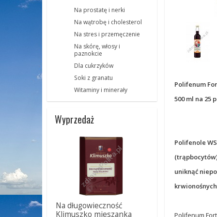
Na prostatę i nerki
Na wątrobę i cholesterol
Na stres i przemęczenie
Na skórę, włosy i
paznokcie
Dla cukrzyków
Soki z granatu
Polifenum For
Witaminy i minerały
500 ml na 25 p
Wyprzedaż
Polifenole WS
(trąpbocytów)
uniknąć niepo
krwionośnych
Na długowieczność
Klimuszko mieszanka
Polifenum Fort