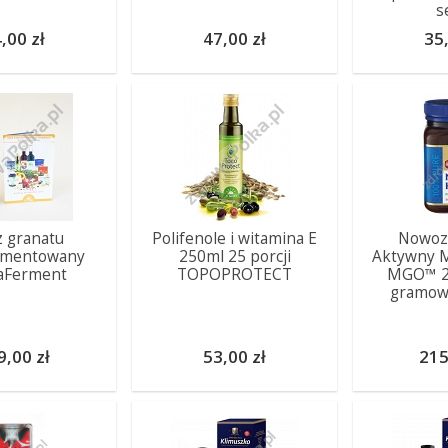
s
,00 zł
47,00 zł
35,
z granatu
Polifenole i witamina E
Nowoze
rmentowany
250ml 25 porcji
Aktywny 
aFerment
TOPOPROTECT
MGO™ 2
gramowy
9,00 zł
53,00 zł
215