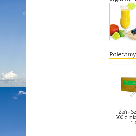
Polecamy
Żeń - S
500 z mi
1