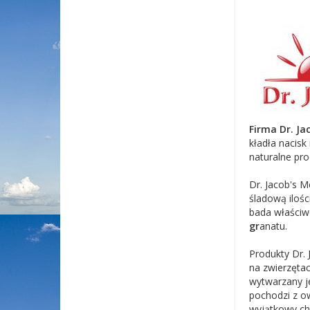
Firma Dr. Ja
kładła nacisk
naturalne pr
Dr. Jacob's M
śladową ilośc
bada właściw
gr
anatu.
Produkty Dr. 
na zwierzętac
wytwarzany je
pochodzi z ow
wyjątkowy cha