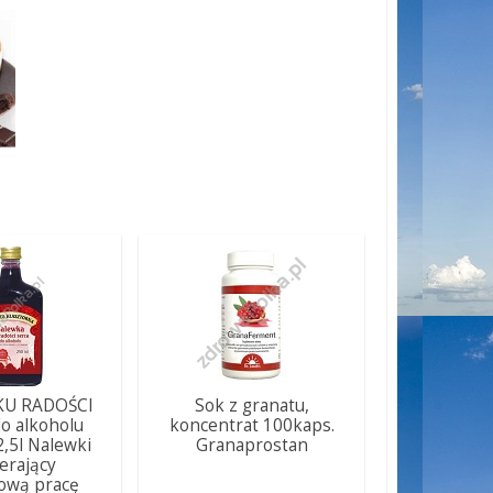
KU RADOŚCI
Sok z granatu,
o alkoholu
koncentrat 100kaps.
2,5l Nalewki
Granaprostan
erający
ową pracę