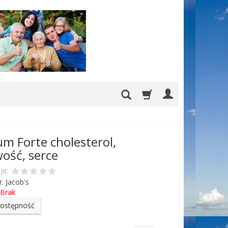
um Forte cholesterol,
wość, serce
ję:
r. Jacob's
Brak
dostępność