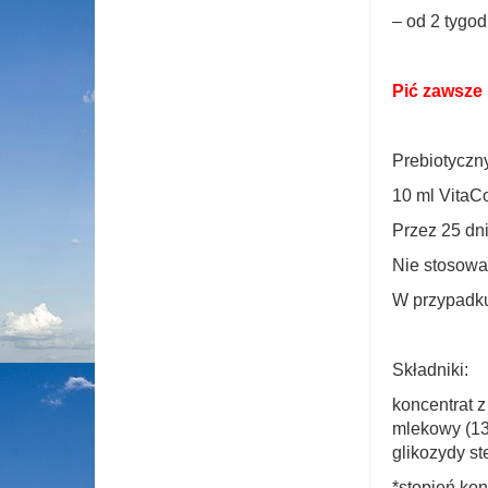
– od 2 tygod
Pić zawsze 
Prebiotyczn
10 ml VitaC
Przez 25 dni
Nie stosować
W przypadku
Składniki:
koncentrat 
mlekowy (13
glikozydy st
*stopień kon