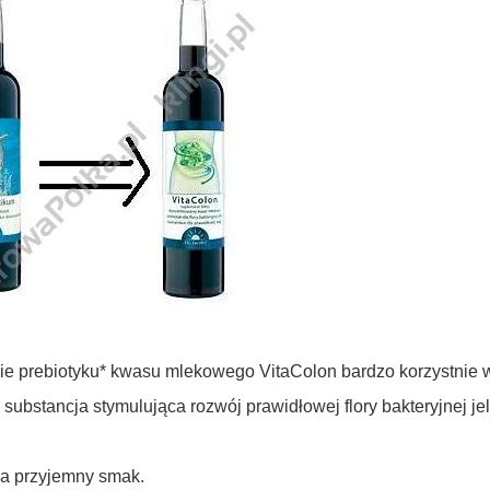
e prebiotyku* kwasu mlekowego VitaColon bardzo korzystnie wp
– substancja stymulująca rozwój prawidłowej flory bakteryjnej jeli
a przyjemny smak.