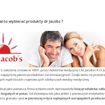
arto wybierać produkty dr Jacobs ?
b's założona została w 1997r. przez doktorów medycyny L.M. Jacoba i K.O. 
najwyższej jakości produktów i na innowacyjność. Dzięki temu na przestrz
rych mądrościach i najnowszych zdobyczach wiedzy medycznej.
edical jako pierwsza firma w Niemczech, wprowadziła
linię produktów od
 a bogatych w potas
. Od dziewięciu lat, jako jeden z pierwszych instytutów 
cu granatu i jest
w pierwszej trójce najlepszych europejskich produce