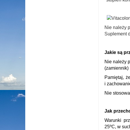
Nie należy 
Suplement d
Jakie są p
Nie należy p
(zamiennik) 
Pamiętaj, ż
i zachowanie
Nie stosowa
Jak przech
Warunki pr
25ºC, w suc