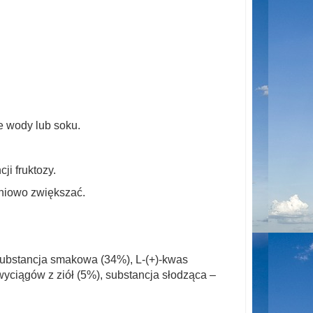
e wody lub soku.
ji fruktozy.
niowo zwiększać.
 substancja smakowa (34%), L-(+)-kwas
ciągów z ziół (5%), substancja słodząca –