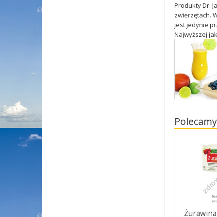
Produkty Dr. J
zwierzętach. W
jest jedynie p
Najwyższej jak
Polecamy
Żurawina