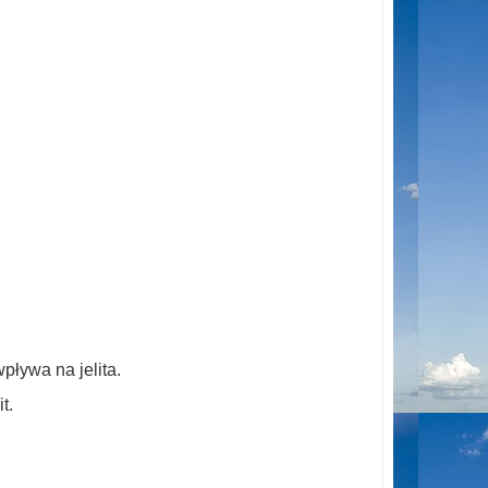
ływa na jelita.
t.