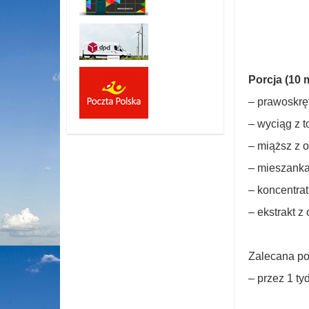
Porcja (10 
– prawoskrę
– wyciąg z 
– miąższ z 
– mieszanka
– koncentrat
– ekstrakt z
Zalecana por
– przez 1 ty