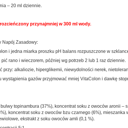
nia – 20 ml dziennie.
rozcieńczony przynajmniej w 300 ml wody.
y Napój Zasadowy:
olon i jedna miarka proszku pH balans rozpuszczone w szklanc
 pić rano i wieczorem, później wg potrzeb 2 lub 1 raz dziennie.
 przy: alkaliozie, hiperglikemii, niewydolności nerek, nietoleranc
 wystąpienia gazów przyjmować mniej VitaColon i dawkę stop
z bulwy topinambura (37%), koncentrat soku z owoców aronii –
%), koncentrat soku z owoców bzu czarnego (6%), mieszanka wy
ewiolowe, ekstrakt z soku owoców amli (0,1 %).
centracji 5:1