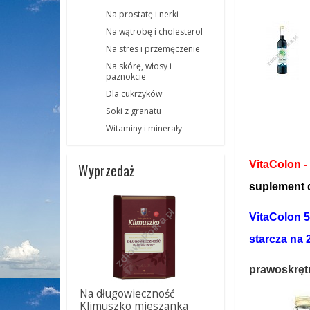
Na prostatę i nerki
Na wątrobę i cholesterol
Na stres i przemęczenie
Na skórę, włosy i
paznokcie
Dla cukrzyków
Soki z granatu
Witaminy i minerały
VitaColon 
Wyprzedaż
suplement 
VitaColon
5
starcza na 2
prawoskrętn
Na długowieczność
Klimuszko mieszanka