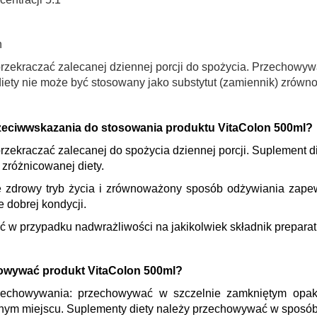
przekraczać zalecanej dziennej porcji do spożycia. Przechowyw
iety nie może być stosowany jako substytut (zamiennik) zrówno
rzeciwwskazania do stosowania produktu VitaColon 500ml?
rzekraczać zalecanej do spożycia dziennej porcji. Suplement d
zróżnicowanej diety.
e zdrowy tryb życia i zrównoważony sposób odżywiania zape
 dobrej kondycji.
ć w przypadku nadwrażliwości na jakikolwiek składnik preparat
owywać produkt VitaColon 500ml?
zechowywania: przechowywać w szczelnie zamkniętym opako
hym miejscu. Suplementy diety należy przechowywać w sposób 