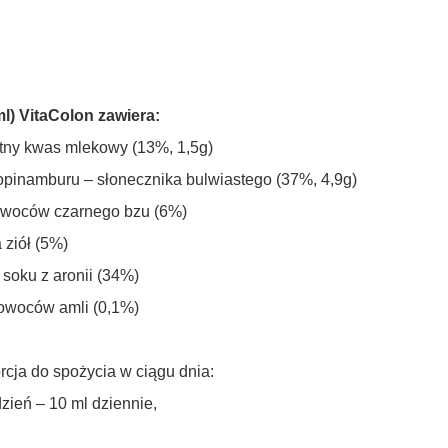
ml) VitaColon zawiera:
tny kwas mlekowy (13%, 1,5g)
topinamburu – słonecznika bulwiastego (37%, 4,9g)
owoców czarnego bzu (6%)
 ziół (5%)
 soku z aronii (34%)
 owoców amli (0,1%)
cja do spożycia w ciągu dnia:
dzień – 10 ml dziennie,