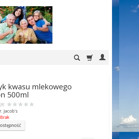
tyk kwasu mlekowego
on 500ml
ję:
r. Jacob's
Brak
dostępność