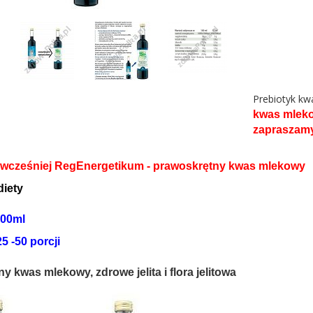
Prebiotyk k
kwas mleko
zapraszam
- wcześniej RegEnergetikum -
prawoskrętny kwas mlekowy
diety
00ml
5 -50 porcji
y kwas mlekowy, zdrowe jelita i flora jelitowa