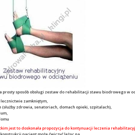
 prosty sposób obsługi zestaw do rehabilitacji stawu biodrowego w o
w lecznictwie zamkniętym,
 (służby zdrowia, senatoriach, domach opieki, szpitalach),
ium,
 domu
kim jest to doskonała propozycja do kontynuacji leczenia rehabilit
 konstrukcji pacjent może ćwiczyć leżąc na