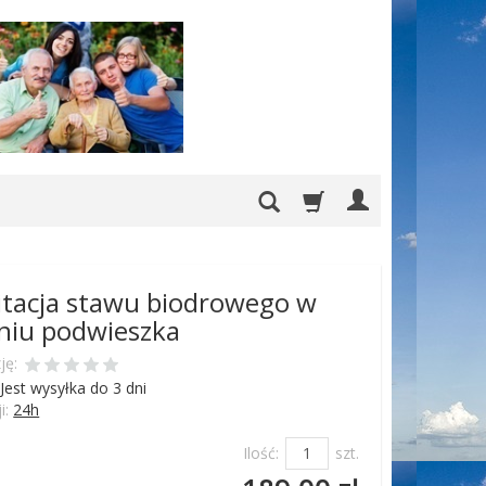
itacja stawu biodrowego w
niu podwieszka
ję:
Jest wysyłka do 3 dni
i:
24h
Ilość:
szt.