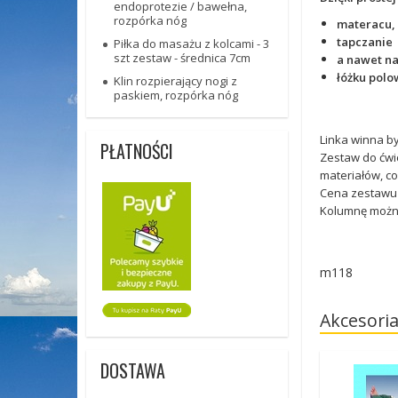
endoprotezie / bawełna,
rozpórka nóg
materacu,
tapczanie
Piłka do masażu z kolcami - 3
szt zestaw - średnica 7cm
a nawet na
łóżku polo
Klin rozpierający nogi z
paskiem, rozpórka nóg
Linka winna b
PŁATNOŚCI
Zestaw do ćwi
materiałów, c
Cena zestawu 
Kolumnę można
m118
Akcesori
DOSTAWA