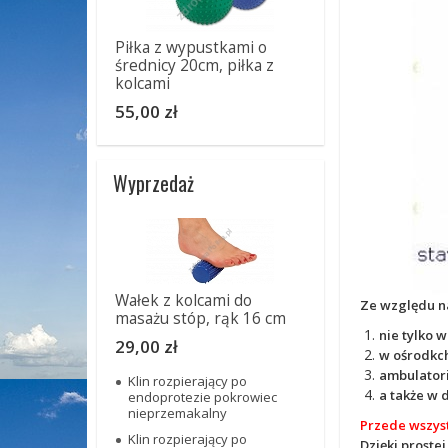
Piłka z wypustkami o
średnicy 20cm, piłka z
kolcami
55,00 zł
Wyprzedaż
Wałek z kolcami do
Ze względu na
masażu stóp, rąk 16 cm
nie tylko 
29,00 zł
w ośrodkch
ambulator
Klin rozpierający po
a także w
endoprotezie pokrowiec
nieprzemakalny
Przede wszyst
Klin rozpierający po
Dzięki prostej