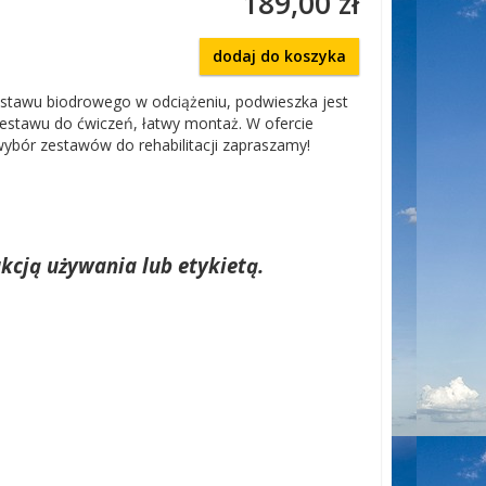
189,00 zł
dodaj do koszyka
a stawu biodrowego w odciążeniu, podwieszka jest
stawu do ćwiczeń, łatwy montaż. W ofercie
wybór zestawów do rehabilitacji zapraszamy!
kcją używania lub etykietą.