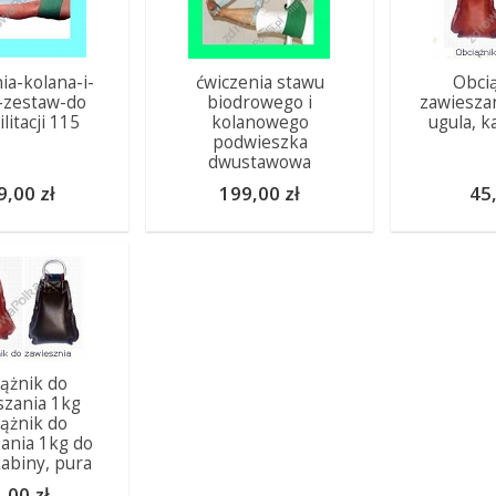
ia-kolana-i-
ćwiczenia stawu
Obcią
-zestaw-do
biodrowego i
zawiesza
litacji 115
kolanowego
ugula, k
podwieszka
dwustawowa
9,00 zł
199,00 zł
45,
ążnik do
szania 1kg
ążnik do
ania 1kg do
kabiny, pura
,00 zł