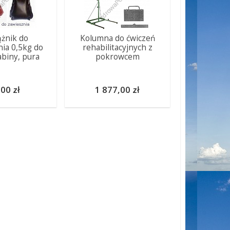
żnik do
Kolumna do ćwiczeń
nia 0,5kg do
rehabilitacyjnych z
abiny, pura
pokrowcem
00 zł
1 877,00 zł