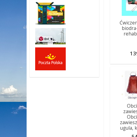
Ćwiczen
biodra
rehabi
13
Obci
zawie
Obci
zawiesz
ugula, 
54