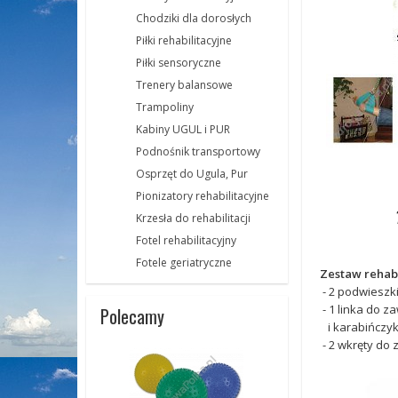
Chodziki dla dorosłych
Piłki rehabilitacyjne
Piłki sensoryczne
Trenery balansowe
Trampoliny
Kabiny UGUL i PUR
Podnośnik transportowy
Osprzęt do Ugula, Pur
Pionizatory rehabilitacyjne
Krzesła do rehabilitacji
Fotel rehabilitacyjny
Fotele geriatryczne
Zestaw rehab
- 2 podwieszki
- 1 linka do z
Polecamy
i karabińczy
- 2 wkręty do