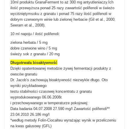
10ml produktu GranaFerment to aż 300 mg antyutleniaczy.Ich
ilość przewyższa ponad 25 razy zawartość polifenoli w świeżo
wyciśniętymsoku z granatu i ponad 75 razy ilość polifenoli w
dobrym czerwonym winie lub zielonej herbacie (Gil et al., 2000;
Seeram et al., 2008).
10 ml napoju / ilość polifenoli:
zielona herbata / 5 mg
dobre czerwone wino / 5 mg
świeży sok z granatu / 20 mg
Długotrwała bioaktywność
Dzięki opatentowanej metodzie żywej fermentacji produkty z
owoców granatu
Dr. Jacob’s zachowują bioaktywność niezwykle długo. Oto
wyniki przykładowego
testu stabilności czasowej koncentratu z granatu
wyprodukowanego 06.06.2008r.
i przechowywanego w temperaturze pokojowej:
Data badania 04.07.2008 27.590 mg/l Zawartość polifenoli**
23.04.2010 26.186 mg/l
*według metody Folin-Ciocalteu wyrażając wynik w przeliczeniu
na kwas galusowy (GFL)