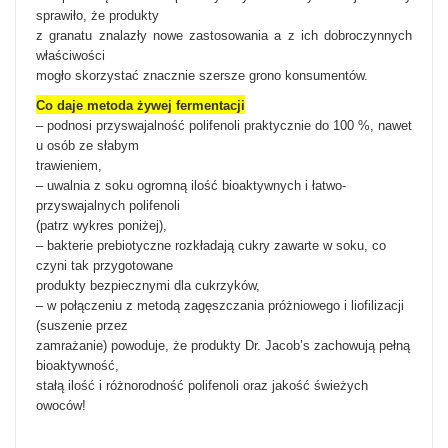
sprawiło, że produkty
z granatu znalazły nowe zastosowania a z ich dobroczynnych
właściwości
mogło skorzystać znacznie szersze grono konsumentów.
Co daje metoda żywej fermentacji
– podnosi przyswajalność polifenoli praktycznie do 100 %, nawet
u osób ze słabym
trawieniem,
– uwalnia z soku ogromną ilość bioaktywnych i łatwo-
przyswajalnych polifenoli
(patrz wykres poniżej),
– bakterie prebiotyczne rozkładają cukry zawarte w soku, co
czyni tak przygotowane
produkty bezpiecznymi dla cukrzyków,
– w połączeniu z metodą zagęszczania próżniowego i liofilizacji
(suszenie przez
zamrażanie) powoduje, że produkty Dr. Jacob’s zachowują pełną
bioaktywność,
stałą ilość i różnorodność polifenoli oraz jakość świeżych
owoców!