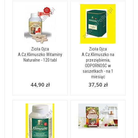
Zioła Ojca
Zioła Ojca
A.Cz.Klimuszko Witaminy
A.Cz.Klimuszko na
Naturalne - 120 tabl
przeziębienia,
ODPORNOŚĆ w
saszetkach - na 1
miesiąc
44,90 zł
37,50 zł