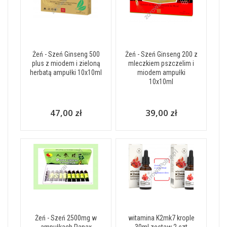
Żeń - Szeń Ginseng 500
Żeń - Szeń Ginseng 200 z
plus z miodem i zieloną
mleczkiem pszczelim i
herbatą ampułki 10x10ml
miodem ampułki
10x10ml
47,00 zł
39,00 zł
Żeń - Szeń 2500mg w
witamina K2mk7 krople
ampułkach Panax
30ml zestaw 2 szt