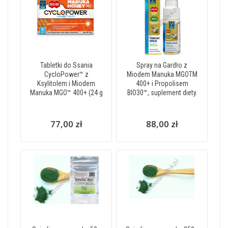
Tabletki do Ssania
Spray na Gardło z
CycloPower™ z
Miodem Manuka MGOTM
Ksylitolem i Miodem
400+ i Propolisem
Manuka MGO™ 400+ (24 g
BIO30™, suplement diety
77,00 zł
88,00 zł