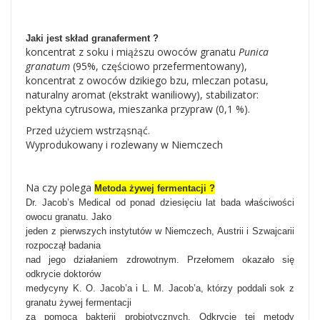
Jaki jest skład granaferment ?
koncentrat z soku i miąższu owoców granatu
Punica
granatum
(95%, częściowo przefermentowany),
koncentrat z owoców dzikiego bzu, mleczan potasu,
naturalny aromat (ekstrakt waniliowy), stabilizator:
pektyna cytrusowa, mieszanka przypraw (0,1 %).
Przed użyciem wstrząsnąć.
Wyprodukowany i rozlewany w Niemczech
Na czy polega
Metoda żywej fermentacji ?
Dr. Jacob’s Medical od ponad dziesięciu lat bada właściwości
owocu granatu. Jako
jeden z pierwszych instytutów w Niemczech, Austrii i Szwajcarii
rozpoczął badania
nad jego działaniem zdrowotnym. Przełomem okazało się
odkrycie doktorów
medycyny K. O. Jacob’a i L. M. Jacob’a, którzy poddali sok z
granatu żywej fermentacji
za pomocą bakterii probiotycznych. Odkrycie tej metody