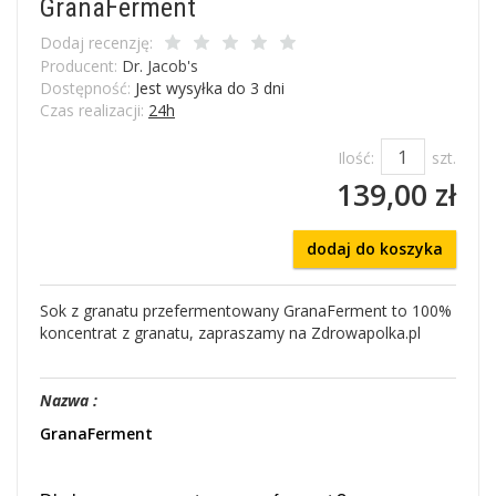
GranaFerment
Dodaj recenzję:
Producent:
Dr. Jacob's
Dostępność:
Jest wysyłka do 3 dni
Czas realizacji:
24h
Ilość:
szt.
139,00 zł
dodaj do koszyka
Sok z granatu przefermentowany GranaFerment to 100%
koncentrat z granatu, zapraszamy na Zdrowapolka.pl
Nazwa :
GranaFerment