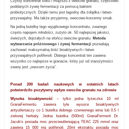
Czysty koncentrat soku i miąższu z owoców granatu, częściowo
poddanych żywej fermentacji za pomocą bakterii
probiotycznych. Dzięki temu jest łagodny dla żołądka i łatwo-
przyswajalny. Ma także przyjemny, owocowo-korzenny smak.
Na jedną butelkę tego wyjątkowego koncentratu, zwanego
często napojem młodości, zużyto ok. 50 najlepszej jakości,
świeżych, dojrzałych na słońcu owoców granatu.
Metoda
wytwarzania próżniowego i żywej fermentacji
pozwalają
zachować maksymalną ilość bioaktywnych i łatwo
przyswajalnych polifenoli. Dlatego koncentrat ten zawiera
wszystko co najlepsze w granacie, który już od starożytności
zwany jest „owocem życia”.
Ponad 200 badań naukowych w ostatnich latach
potwierdziło pozytywny wpływ owoców granatu na zdrowie
Wysoka bioaktywność
– tylko jedna łyżeczka 10 ml
GranaFermentu zawiera tyle wysoce bioaktywnych
antyutleniaczy co 1 butelka dobrego czerwonego wina lub 0,5 l
zielonej herbaty. Jedna butelka (500ml) GranaFerment Dr.
Jacob’s posiada moc przeciwutleniającą TEAC 225 mmol oraz
zawiera 15 000 mg polifenoli. 20ml ekstraktu posiada moc