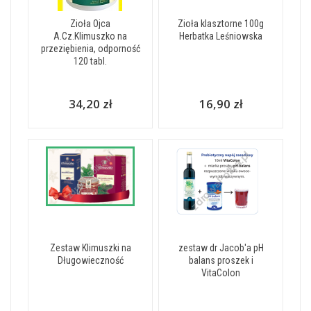
Zioła Ojca
Zioła klasztorne 100g
A.Cz.Klimuszko na
Herbatka Leśniowska
przeziębienia, odporność
120 tabl.
34,20 zł
16,90 zł
Zestaw Klimuszki na
zestaw dr Jacob'a pH
Długowieczność
balans proszek i
VitaColon