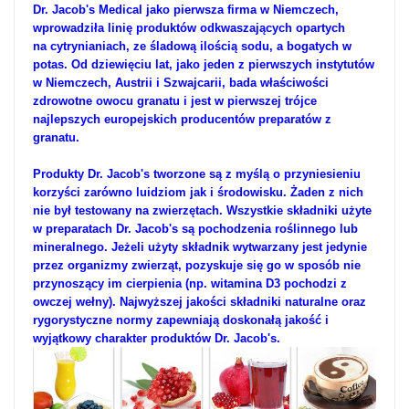
Dr. Jacob's Medical jako pierwsza firma w Niemczech,
wprowadziła
linię produktów odkwaszających
opartych
na
cytrynianiach, ze śladową ilością sodu, a bogatych w
potas
. Od dziewięciu lat, jako jeden z pierwszych instytutów
w Niemczech, Austrii i Szwajcarii, bada właściwości
zdrowotne owocu granatu i jest
w pierwszej trójce
najlepszych europejskich producentów preparatów z
granatu.
Produkty Dr. Jacob's tworzone są z myślą o przyniesieniu
korzyści zarówno luidziom jak i środowisku. Żaden z nich
nie był testowany na zwierzętach. Wszystkie składniki użyte
w preparatach Dr. Jacob's są pochodzenia roślinnego lub
mineralnego. Jeżeli użyty składnik wytwarzany jest jedynie
przez organizmy zwierząt, pozyskuje się go w sposób nie
przynoszący im cierpienia (np. witamina D3 pochodzi z
owczej wełny). Najwyższej jakości składniki naturalne oraz
rygorystyczne normy zapewniają doskonałą jakość i
wyjątkowy charakter produktów Dr. Jacob's.