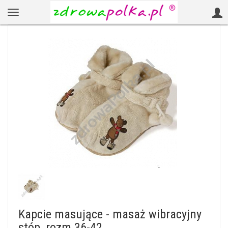
Kapcie masujące - masaż wibracyjny
stóp, rozm 36-42